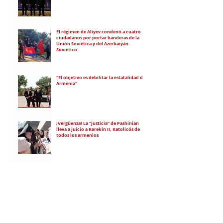
El régimen de Aliyev condenó a cuatro
ciudadanos por portar banderas de la
Unión Soviética y del Azerbaiyán
Soviético
"El objetivo es debilitar la estatalidad de
Armenia"
¡Vergüenza! La "justicia" de Pashinian
lleva a juicio a Karekín II, Katolicós de
todos los armenios
Ararat Armenia y Noah avanzaron en las
copas europeas