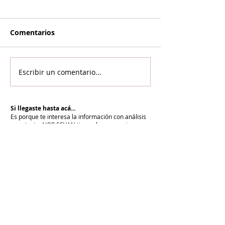
Comentarios
Escribir un comentario...
Si llegaste hasta acá...
Es porque te interesa la información con análisis
y contexto.
NOR SEVAN tiene el compromiso
desde hace más de 20 años de informar para la
paz y cuenta con vos para renovarlo cada día.
Unite a NOR SEVAN
eNTRADAS MÁS RECIENTES
En todo el mundo, la mayoría de los
armenios rechaza el nuevo ataque del
gobierno de Pashinian contra Su
Santidad y la Iglesia Apostólica Armenia