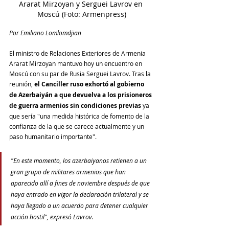
Ararat Mirzoyan y Serguei Lavrov en 
Moscú (Foto: Armenpress)
Por Emiliano Lomlomdjian
El ministro de Relaciones Exteriores de Armenia 
Ararat Mirzoyan mantuvo hoy un encuentro en 
Moscú con su par de Rusia Serguei Lavrov. Tras la 
reunión, 
el Canciller ruso exhortó al gobierno 
de Azerbaiyán a que devuelva a los prisioneros 
de guerra armenios sin condiciones previas
 ya 
que sería "una medida histórica de fomento de la 
confianza de la que se carece actualmente y un 
paso humanitario importante".
"En este momento, los azerbaiyanos retienen a un 
gran grupo de militares armenios que han 
aparecido allí a fines de noviembre después de que 
haya entrado en vigor la declaración trilateral y se 
haya llegado a un acuerdo para detener cualquier 
acción hostil", expresó Lavrov. 