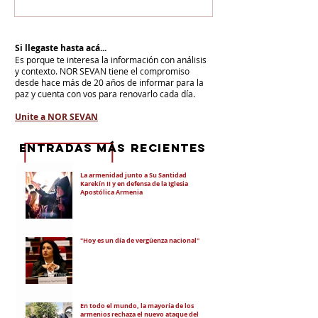
Si llegaste hasta acá...
Es porque te interesa la información con análisis
y contexto.
NOR SEVAN tiene el compromiso
desde hace más de 20 años de informar para la
paz y cuenta con vos para renovarlo cada día.
Unite a NOR SEVAN
eNTRADAS MÁS RECIENTES
La armenidad junto a Su Santidad
Karekín II y en defensa de la Iglesia
Apostólica Armenia
"Hoy es un día de vergüenza nacional"
En todo el mundo, la mayoría de los
armenios rechaza el nuevo ataque del