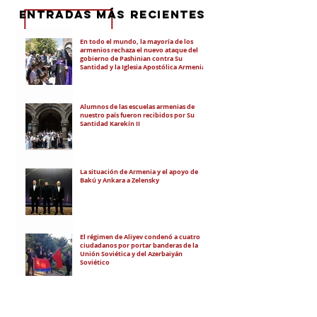
eNTRADAS MÁS RECIENTES
En todo el mundo, la mayoría de los
armenios rechaza el nuevo ataque del
gobierno de Pashinian contra Su
Santidad y la Iglesia Apostólica Armenia
Alumnos de las escuelas armenias de
nuestro país fueron recibidos por Su
Santidad Karekín II
La situación de Armenia y el apoyo de
Bakú y Ankara a Zelensky
El régimen de Aliyev condenó a cuatro
ciudadanos por portar banderas de la
Unión Soviética y del Azerbaiyán
Soviético
"El objetivo es debilitar la estatalidad de
Armenia"