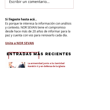
Escribir un comentario...
Si llegaste hasta acá...
Es porque te interesa la información con análisis
y contexto.
NOR SEVAN tiene el compromiso
desde hace más de 20 años de informar para la
paz y cuenta con vos para renovarlo cada día.
Unite a NOR SEVAN
eNTRADAS MÁS RECIENTES
La armenidad junto a Su Santidad
Karekín II y en defensa de la Iglesia
Apostólica Armenia
"Hoy es un día de vergüenza nacional"
En todo el mundo, la mayoría de los