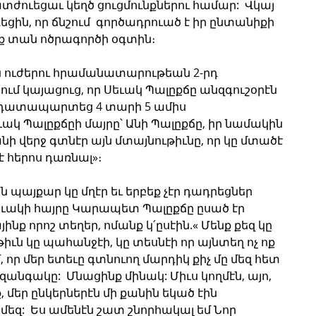
տժուեցաւ կեղծ ցուցմունքներու համար:  Վկայ 
եցին, որ ճնշում  գործադրուած է իր ընտանիքի 
ւնք տան ոծրագործի օգտին։
 ուժերու հրամանատարութեան 2-րդ 
մ կայացուց, որ Սեւակ Պալըքճը անզգուշօրէն 
 դատապարտեց 4 տարի 5 ամիս 
ակ Պալըքճըի մայրը՝ Անի Պալըքճը, իր նամակին 
անի վերջ գտնէր այն մտայնութիւնը, որ կը մտածէ 
է հերոս դառնալ»։
պայքար կը մղէր եւ երբեք չէր դադրեցներ 
ակի հայրը Կարապետ Պալըքճը ըսած էր 
յինք որոշ տեղեր, ոմանք կ՛ըսէին.« Մենք քեզ կը 
թիւն կը պահանջէի, կը տեսնէի որ այնտեղ ոչ ոք 
եմ, որ մեր ետեւը գտնուող մարդիկ քիչ մը մեզ հետ 
զանգակը:  Մնացինք մինակ: Միւս կողմէն, այո, 
, մեր ընկերներէն մի քանին եկած էին  
մեզ:  Ես ամենէն շատ շնորհակալ եմ Նոր 