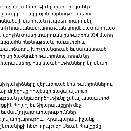
ռաջ ալ, պետութիւնը վառ կը պահէր 
նը տարբեր ազգային ինքնութիւններու 
սկածելի մահուան դէպքեր իրարու կը 
կոյտի հրամանատարութեան կողմէ կատարուած 
վերջին տասը տարուան ընթացքին 934 մարդ 
ազգային ինքնութեան, հաւատքի և 
 պատճառով խոշտանգուած եւ սպաննուած 
ը կը ծածկուէր թատրոնով, որուն կը 
րանները, իսկ սպանութիւնները կը մնար 
նի դահլիճները վերածուած էին թատրոններու, 
ր մղեցինք որպէսզի բացայայտուի 
ութեան յանցագործութիւնը չմնայ անպատիժ: 
ին Պոլսոյ եւ Տիյարպաքըրի մէջ 
եւ մամլոյ յայտարարութիւններ 
լով արդարութիւն: Հրապարակ իջանք 
ընտանիքի հետ, որպէսզի Սեւակ Պալըքճը 