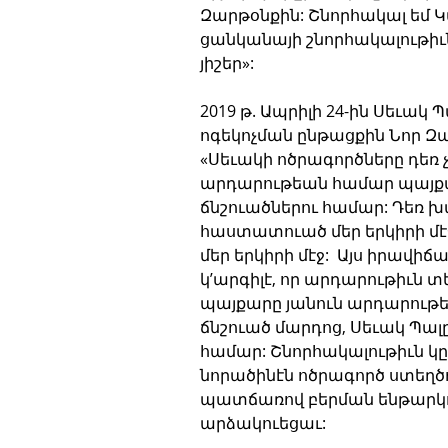
Զարթօնքին: Շնորհակալ եմ Կա
ցանկանայի շնորհակալութիւն 
յիշեր»:
2019 թ. Ապրիլի 24-ին Սեւակ
ոգեկոչման ընթացքին Նոր Զար
«Սեւակի ոծրագործները դեռ
արդարութեան համար պայքարը
ճնշուածներու համար: Դեռ խ
հաստատուած մեր երկիրի մէջ:
մեր երկիրի մէջ:  Այս իրավիճ
կ’արգիլէ, որ արդարութիւն տ
պայքարը յանուն արդարութե
ճնշուած մարդոց, Սեւակ Պալ
համար: Շնորհակալութիւն կը 
նորածինէն ոծրագործ ստեղծող
պատճառով բերման ենթարկո
արձակուեցաւ: