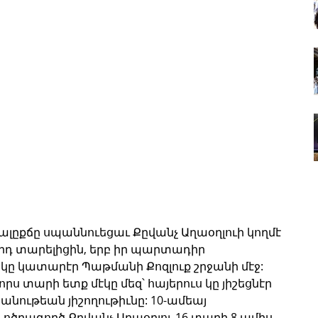
 Պալըքճը սպաննուեցաւ Քըվանչ Աղաօղլուի կողմէ 
րդ տարելիցին, երբ իր պարտադիր 
կը կատարէր Պաթմանի Քոզլուք շրջանի մէջ: 
րս տարի ետք մէկը մեզ՝ հայերուս կը յիշեցնէր 
նութեան յիշողութիւնը: 10-ամեայ 
րագործ Քըվանչ Աղաօղլու 16 տարի 8 ամիս 