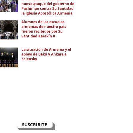
nuevo ataque del gobierno de
Pashinian contra Su Santidad y
la Iglesia Apostólica Armenia
Alumnos de las escuelas
armenias de nuestro país
fueron recibidos por Su
Santidad Karekín II
La situación de Armenia y el
apoyo de Bakú y Ankara a
Zelensky
RECIBÍ EL NEWSLETTER
Te escribimos correos una vez por
semana para informarte sobre las
noticias de la comunidad, Armenia
y el Cáucaso con contexto y
análisis.
SUSCRIBITE