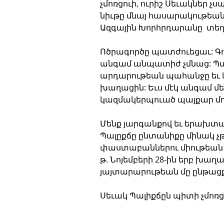
չմոռցուի, ուրիշ Սեւակներ չ
նիւթը մնայ հասարակութեան 
Ազգային Խորհրդարանը  տեղե
Ոծրագործը պատժուեցաւ: Գոն
անգամ անպատիժ չմնաց: Պալ
արդարութեան պահանջը եւ 
խաղացին: Եւս մէկ անգամ մեն
կազմակերպուած պայքար մղել
Մենք յարգանքով եւ երախտագի
Պալըքճը ընտանիքը մինակ չ
փաստաբաններու միութեան ն
թ. Նոյեմբերի 28-ին երբ խաղ
յայտարարութեան մը ընթացք
Սեւակ Պալիքճըն պիտի չմոռ