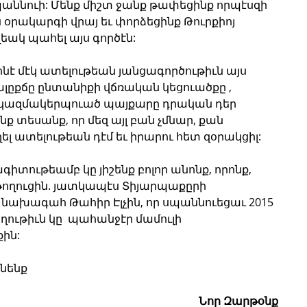
սպաննուի: Մենք միշտ ջանք թափեցինք որպէսզի 
օրակարգի վրայ եւ փորձեցինք Թուրքիոյ 
ակ պահել այս գործէն:
է մէկ ատելութեան յանցագործութիւն այս 
ըքճը ընտանիքի վճռական կեցուածքը , 
կազմակերպուած պայքարը դրական դեր 
ք տեսանք, որ մեզ այլ բան չմնար, քան 
 ատելութեան դէմ եւ իրարու հետ զօրակցիլ:
տութեամբ կը յիշենք բոլոր անոնք, որոնք, 
թողուցին. յատկապէս Տիյարպաքըրի 
ախագահ Թահիր Էլչին, որ սպաննուեցաւ 2015 
աղութիւն կը  պահանջէր մամուլի 
ին:
ցնենք
Նոր Զարթօնք