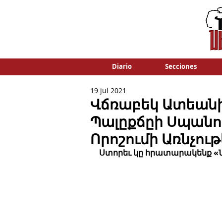
Diario
Secciones
19 jul 2021
Վճռաբեկ Ատեանի
Պալըքճըի Սպանո
Որոշումի Առնչու
Ստորեւ կը հրատարակենք «Ն