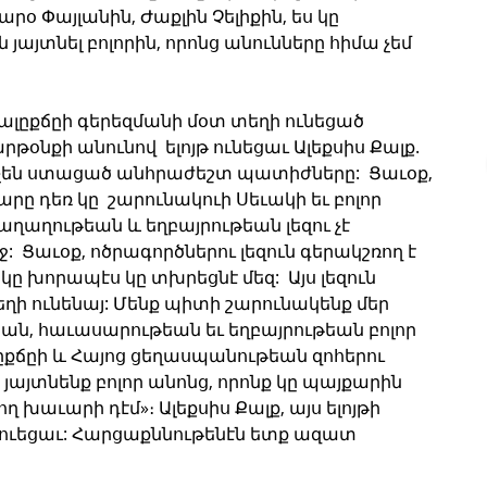
րօ Փայլանին, Ժաքլին Չելիքին, ես կը 
յայտնել բոլորին, որոնց անունները հիմա չեմ 
 Պալըքճըի գերեզմանի մօտ տեղի ունեցած 
թօնքի անունով  ելոյթ ունեցաւ Ալեքսիս Քալք. 
 չեն ստացած անհրաժեշտ պատիժները:  Ցաւօք, 
 դեռ կը  շարունակուի Սեւակի եւ բոլոր 
աղաղութեան և եղբայրութեան լեզու չէ 
  Ցաւօք, ոծրագործներու լեզուն գերակշռող է 
ակը խորապէս կը տխրեցնէ մեզ:  Այս լեզուն 
եղի ունենայ: Մենք պիտի շարունակենք մեր 
ան, հաւասարութեան եւ եղբայրութեան բոլոր 
ըքճըի և Հայոց ցեղասպանութեան զոհերու 
յայտնենք բոլոր անոնց, որոնք կը պայքարին 
 խաւարի դէմ»։ Ալեքսիս Քալք, այս ելոյթի 
ւեցաւ: Հարցաքննութենէն ետք ազատ 