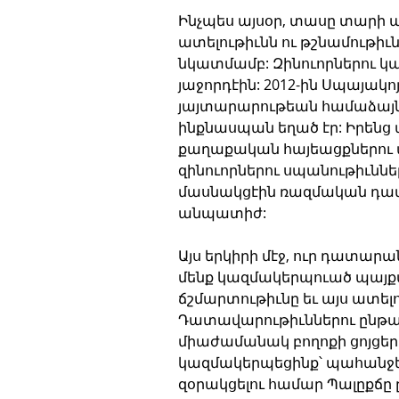
Ինչպես այսօր, տասը տարի ա
ատելութիւնն ու թշնամութիւ
նկատմամբ: Զինուորներու կա
յաջորդէին: 2012-ին Սպայա
յայտարարութեան համաձայն 
ինքնասպան եղած էր: Իրենց 
քաղաքական հայեացքներու
զինուորներու սպանութիւններ
մասնակցէին ռազմական դատա
անպատիժ:
Այս երկիրի մէջ, ուր դատարա
մենք կազմակերպուած պայքա
ճշմարտութիւնը եւ այս ատել
Դատավարութիւններու ընթացք
միաժամանակ բողոքի ցոյցեր 
կազմակերպեցինք՝ պահանջե
զօրակցելու համար Պալըքճը 