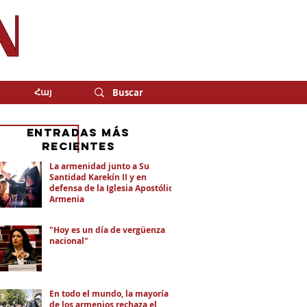
Հայ
eNTRADAS MÁS
RECIENTES
La armenidad junto a Su
Santidad Karekín II y en
defensa de la Iglesia Apostólica
Armenia
"Hoy es un día de vergüenza
nacional"
En todo el mundo, la mayoría
de los armenios rechaza el