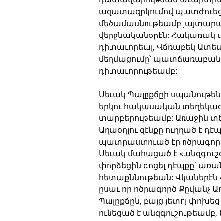
ազատազրկումով պատժուեցաւ
մեծամասնութեամբ յայտարարո
վերջնականօրէն: Հակառակ ան
դիտաւորեալ, Վճռաբեկ Ատե
մեղմացումը՝ պատճառաբանել
դիտաւորութեամբ:
Սեւակ Պալըքճըի սպանութեն
երկու հակասական տեղեկագ
տարբերութեամբ: Առաջին տեղ
Աղաօղլու զէնքը ուղղած է դէպ
պատրաստուած էր ոծրագո
Սեւակ մահացած է «անզգուշ
փորձեցին գոցել դէպքը՝ առա
հետաքննութեան: Վկաներէն Հ
ըսաւ որ ոծրագործ Քըվանչ Ա
Պալըքճըն, բայց յետոյ փոխեց
ունեցած է անզգուշութեամբ, 