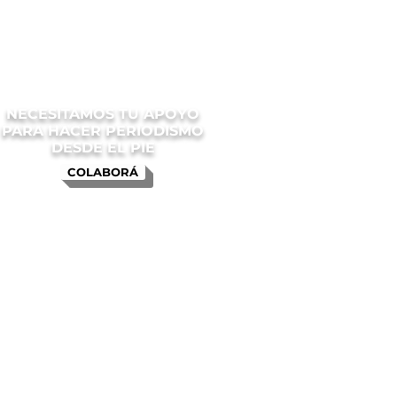
NECESITAMOS TU APOYO
PARA HACER PERIODISMO
DESDE EL PIE
COLABORÁ