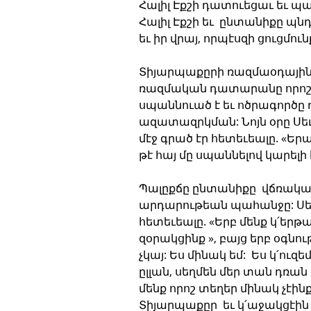
Հալիլ Էքշի դատուեցաւ եւ պա
Հալիլ Էքշի եւ  ընտանիքը պնդ
եւ իր վրայ, որպէսզի ցուցմո
Տիյարպաքըրի ռազմաօդային
ռազմական դատարանը որոշու
սպաննուած է եւ ոծրագործը
ազատազրկման: Նոյն օրը Սեւ
մէջ գրած էր հետեւեալը. «Եր
թէ հայ մը սպաննելով կարելի 
Պալըքճը ընտանիքը  վճռական 
արդարութեան պահանջը: Սեւ
հետեւեալը. «Երբ մենք կ՛երթա
զօրակցինք », բայց երբ օգնու
չկայ: Ես մինակ եմ:  Ես կ՛ուզ
ըլլան, սեղմեն մեր տան դռան 
մենք որոշ տեղեր մինակ չէինք
Տիյարպաքըր  եւ կ՛աջակցէին 