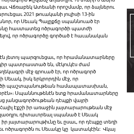
 Վճռաբեկ Ատեանի որոշմամբ, որ ձայներու 
ւեցաւ 2021 թուականի յուլիսի 13-ին 
որ, որ Սեւակ Պալըքճը սպաննուած էր 
անը հաստատեց ոծրագործի պատժի 
ով, որ ոծրագործը գործած է հաւանական 
էն յետոյ պարզուեցաւ, որ հրամանատարները 
իր պատրաստած են, մէկուկէս ժամ 
եկագրի մէջ գրուած էր, որ ոծրագործ 
ի Սեւակ, իսկ երկրորդին մէջ, որ 
րծի պաշտպանութեան համապատասխան, 
օրէն»։ Սպաննութենէն ետք հրամանատարները 
նց յանցագործութեան դէպքի վայրի 
ալիլ Էքշի իր առաջին յայտարարութեան մէջ 
ղաօղլու դիտաւորեալ սպանած է Սեւակ 
  իր յայտարարութիւնը եւ ըսաւ, որ դէպքը տեղի 
եւ ոծրագործն ու Սեւակը կը  կատակէին:  Վկայ 