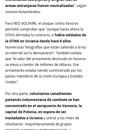
armas extranjeras fueron neutralizadas
”, según 
sostuvo Konashenkov.
Para RED VOLTAIRE, el ataque contra Yavorov 
permitió comprobar que "aunque hasta ahora la 
OTAN afirmaba lo contrario, sí 
había soldados de 
la OTAN ‎en Ucrania desde hace 8 años
. 
Numerosas fotografías que están saliendo a la luz 
en internet así ‎lo demuestran". También señala 
que "el valor del armamento destruido en Yavorov 
se eleva a cientos de millones de dólares. ‎Ese 
armamento estaba siendo suministrado por los 
países miembros de la Unión Europea y ‎Estados 
Unidos". ‎
Por otra parte, 
voluntarios canadienses 
portando indumentaria de combate se han 
concentrado en el aeropuerto de ‎Varsovia, la 
capital de Polonia, en espera de ser 
trasladados a Ucrania
 y unirse a los miles de 
voluntarios -mayoritariamente de grupos 
neonazis europeos y norteamericanos- y 