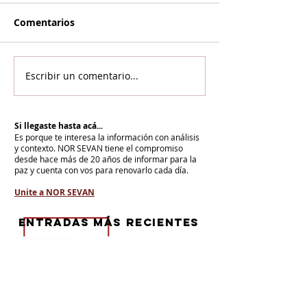
Comentarios
Escribir un comentario...
Si llegaste hasta acá...
Es porque te interesa la información con análisis
y contexto.
NOR SEVAN tiene el compromiso
desde hace más de 20 años de informar para la
paz y cuenta con vos para renovarlo cada día.
Unite a NOR SEVAN
eNTRADAS MÁS RECIENTES
La armenidad junto a Su Santidad
Karekín II y en defensa de la Iglesia
Apostólica Armenia