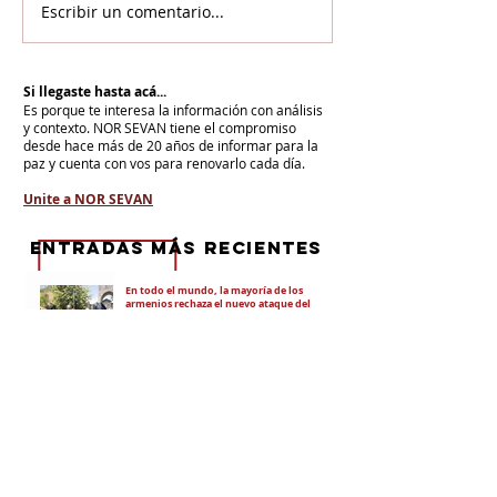
Escribir un comentario...
Si llegaste hasta acá...
Es porque te interesa la información con análisis
y contexto.
NOR SEVAN tiene el compromiso
desde hace más de 20 años de informar para la
paz y cuenta con vos para renovarlo cada día.
Unite a NOR SEVAN
eNTRADAS MÁS RECIENTES
En todo el mundo, la mayoría de los
armenios rechaza el nuevo ataque del
gobierno de Pashinian contra Su
Santidad y la Iglesia Apostólica Armenia
Alumnos de las escuelas armenias de
nuestro país fueron recibidos por Su
Santidad Karekín II
La situación de Armenia y el apoyo de