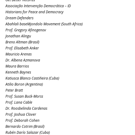
Associação Intervenção Democrática – ID
Historians for Peace and Democracy
Dream Defenders
Abahlali baseMjondolo Movement (South Africa)
Prof. Gregory Afinogenov
Jonathan Alingu
Breno Altman (Brasil)
Prof. Elisabeth Anker
Mauricio Arenas
Dr. Albena Azmanova
Maura Barrios
Kenneth Baynes
Katiusca Blanco Castiñeira (Cuba)
Atilio Boron (Argentina)
Peter Bratt
Prof. Susan Buck-Morss
Prof. Lana Cable
Dr. Roosbelinda Cardenas
Prof. Joshua Clover
Prof. Deborah Cohen
Bernardo Cotrim (Brasil)
Rubén Darío Salazar (Cuba)