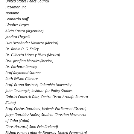
United States Peace Council
PazAmor, Inc
Noname
Leonardo Boff
Glauber Braga
Alicia Castro (Argentina)
Jandira Fhegalli
Luis Hernández Navarro (Mexico)
Dr. Robin D. G. Kelley
Dr. Gilberto López y Rivas (Mexico)
Dra. Josefina Morales (Mexico)
Dr. Barbara Ransby
Prof Raymond Suttner
Ruth Wilson Gilmore
Prof. Bruno Bosteels, Columbia University
John Cavanagh, Institute for Policy Studies
Gabriel Coderch Diaz, Centro Oscar Arnulfo Romero 
(Cuba)
Prof. Costas Douzinas, Hellenic Parliament (Greece)
Jorge González Nuñez, Student Christian Movement 
of Cuba (Cuba)
Chris Hazzard, Sinn Fein (Ireland)
Bishop Ismael Laborde Figueras, United Evangelical 