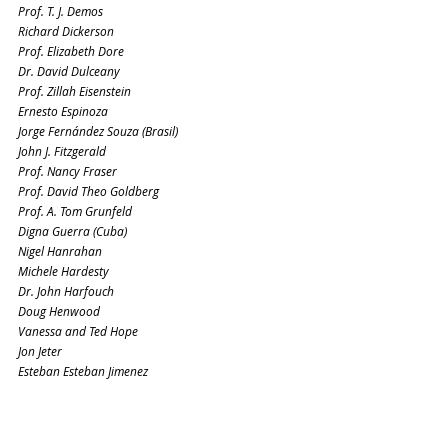
Prof. T. J. Demos
Richard Dickerson
Prof. Elizabeth Dore
Dr. David Dulceany
Prof. Zillah Eisenstein
Ernesto Espinoza
Jorge Fernández Souza (Brasil)
John J. Fitzgerald
Prof. Nancy Fraser
Prof. David Theo Goldberg
Prof. A. Tom Grunfeld
Digna Guerra (Cuba)
Nigel Hanrahan
Michele Hardesty
Dr. John Harfouch
Doug Henwood
Vanessa and Ted Hope
Jon Jeter
Esteban Esteban Jimenez
Prof. Rebecca Karl
Prof. Esther kingston-mann
Rachel Kushner