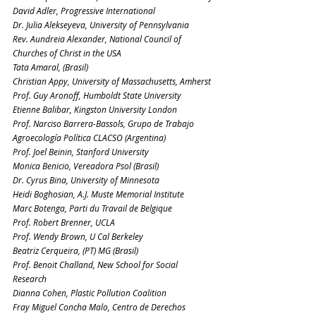
David Adler, Progressive International
Dr. Julia Alekseyeva, University of Pennsylvania
Rev. Aundreia Alexander, National Council of 
Churches of Christ in the USA
Tata Amaral, (Brasil)
Christian Appy, University of Massachusetts, Amherst
Prof. Guy Aronoff, Humboldt State University
Etienne Balibar, Kingston University London
Prof. Narciso Barrera-Bassols, Grupo de Trabajo 
Agroecología Política CLACSO (Argentina)
Prof. Joel Beinin, Stanford University
Monica Benicio, Vereadora Psol (Brasil)
Dr. Cyrus Bina, University of Minnesota
Heidi Boghosian, A.J. Muste Memorial Institute
Marc Botenga, Parti du Travail de Belgique
Prof. Robert Brenner, UCLA
Prof. Wendy Brown, U Cal Berkeley
Beatriz Cerqueira, (PT) MG (Brasil)
Prof. Benoit Challand, New School for Social 
Research
Dianna Cohen, Plastic Pollution Coalition
Fray Miguel Concha Malo, Centro de Derechos 