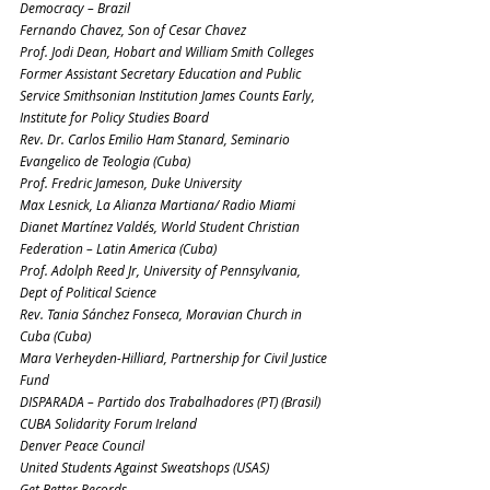
Democracy – Brazil
Fernando Chavez, Son of Cesar Chavez
Prof. Jodi Dean, Hobart and William Smith Colleges
Former Assistant Secretary Education and Public 
Service Smithsonian Institution James Counts Early, 
Institute for Policy Studies Board
Rev. Dr. Carlos Emilio Ham Stanard, Seminario 
Evangelico de Teologia (Cuba)
Prof. Fredric Jameson, Duke University
Max Lesnick, La Alianza Martiana/ Radio Miami
Dianet Martínez Valdés, World Student Christian 
Federation – Latin America (Cuba)
Prof. Adolph Reed Jr, University of Pennsylvania, 
Dept of Political Science
Rev. Tania Sánchez Fonseca, Moravian Church in 
Cuba (Cuba)
Mara Verheyden-Hilliard, Partnership for Civil Justice 
Fund
DISPARADA – Partido dos Trabalhadores (PT) (Brasil)
CUBA Solidarity Forum Ireland
Denver Peace Council
United Students Against Sweatshops (USAS)
Get Better Records