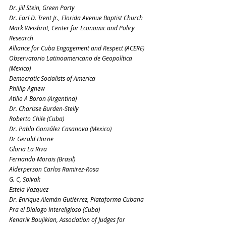
Dr. Jill Stein, Green Party
Dr. Earl D. Trent Jr., Florida Avenue Baptist Church
Mark Weisbrot, Center for Economic and Policy 
Research
Alliance for Cuba Engagement and Respect (ACERE)
Observatorio Latinoamericano de Geopolítica 
(Mexico)
Democratic Socialists of America
Phillip Agnew
Atilio A Boron (Argentina)
Dr. Charisse Burden-Stelly
Roberto Chile (Cuba)
Dr. Pablo González Casanova (Mexico)
Dr Gerald Horne
Gloria La Riva
Fernando Morais (Brasil)
Alderperson Carlos Ramirez-Rosa
G. C, Spivak
Estela Vazquez
Dr. Enrique Alemán Gutiérrez, Plataforma Cubana 
Pra el Dialogo Intereligioso (Cuba)
Kenarik Boujikian, Association of Judges for 