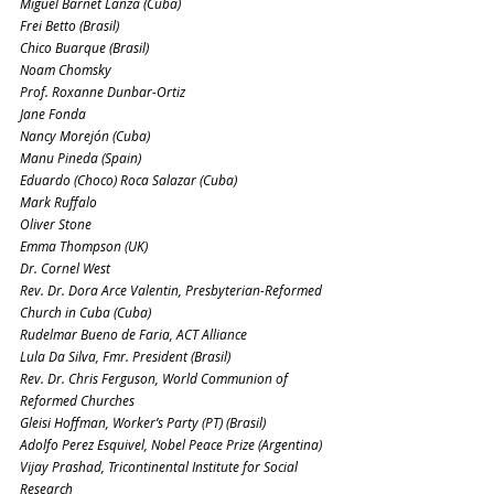
Miguel Barnet Lanza (Cuba)
Frei Betto (Brasil)
Chico Buarque (Brasil)
Noam Chomsky
Prof. Roxanne Dunbar-Ortiz
Jane Fonda
Nancy Morejón (Cuba)
Manu Pineda (Spain)
Eduardo (Choco) Roca Salazar (Cuba)
Mark Ruffalo
Oliver Stone
Emma Thompson (UK)
Dr. Cornel West
Rev. Dr. Dora Arce Valentin, Presbyterian-Reformed 
Church in Cuba (Cuba)
Rudelmar Bueno de Faria, ACT Alliance
Lula Da Silva, Fmr. President (Brasil)
Rev. Dr. Chris Ferguson, World Communion of 
Reformed Churches
Gleisi Hoffman, Worker’s Party (PT) (Brasil)
Adolfo Perez Esquivel, Nobel Peace Prize (Argentina)
Vijay Prashad, Tricontinental Institute for Social 
Research