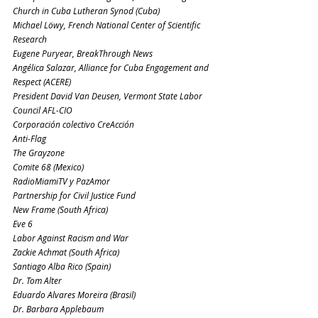
Church in Cuba Lutheran Synod (Cuba)
Michael Löwy, French National Center of Scientific 
Research
Eugene Puryear, BreakThrough News
Angélica Salazar, Alliance for Cuba Engagement and 
Respect (ACERE)
President David Van Deusen, Vermont State Labor 
Council AFL-CIO
Corporación colectivo CreAcción
Anti-Flag
The Grayzone
Comite 68 (Mexico)
RadioMiamiTV y PazAmor
Partnership for Civil Justice Fund
New Frame (South Africa)
Eve 6
Labor Against Racism and War
Zackie Achmat (South Africa)
Santiago Alba Rico (Spain)
Dr. Tom Alter
Eduardo Alvares Moreira (Brasil)
Dr. Barbara Applebaum