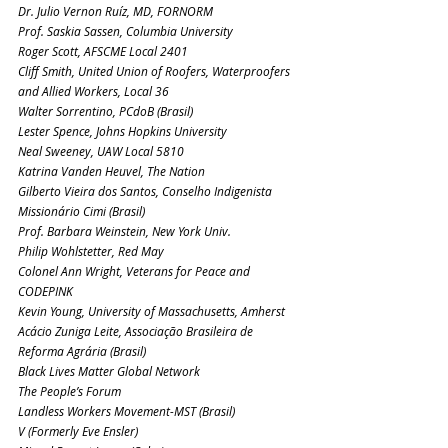
Dr. Julio Vernon Ruíz, MD, FORNORM
Prof. Saskia Sassen, Columbia University
Roger Scott, AFSCME Local 2401
Cliff Smith, United Union of Roofers, Waterproofers 
and Allied Workers, Local 36
Walter Sorrentino, PCdoB (Brasil)
Lester Spence, Johns Hopkins University
Neal Sweeney, UAW Local 5810
Katrina Vanden Heuvel, The Nation
Gilberto Vieira dos Santos, Conselho Indigenista 
Missionário Cimi (Brasil)
Prof. Barbara Weinstein, New York Univ.
Philip Wohlstetter, Red May
Colonel Ann Wright, Veterans for Peace and 
CODEPINK
Kevin Young, University of Massachusetts, Amherst
Acácio Zuniga Leite, Associação Brasileira de 
Reforma Agrária (Brasil)
Black Lives Matter Global Network
The People’s Forum
Landless Workers Movement-MST (Brasil)
V (Formerly Eve Ensler)