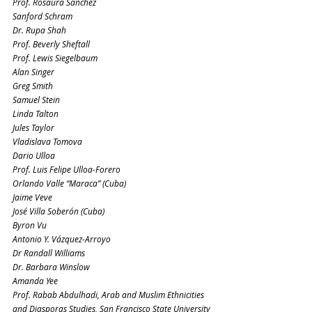
Prof. Rosaura Sanchez
Sanford Schram
Dr. Rupa Shah
Prof. Beverly Sheftall
Prof. Lewis Siegelbaum
Alan Singer
Greg Smith
Samuel Stein
Linda Talton
Jules Taylor
Vladislava Tomova
Dario Ulloa
Prof. Luis Felipe Ulloa-Forero
Orlando Valle “Maraca” (Cuba)
Jaime Veve
José Villa Soberón (Cuba)
Byron Vu
Antonio Y. Vázquez-Arroyo
Dr Randall Williams
Dr. Barbara Winslow
Amanda Yee
Prof. Rabab Abdulhadi, Arab and Muslim Ethnicities 
and Diasporas Studies, San Francisco State University