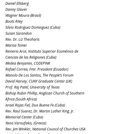
Daniel Ellsberg
Danny Glover
Wagner Moura (Brasil)
Boots Riley
Silvio Rodriguez Dominguez (Cuba)
Susan Sarandon
Rev. Dr. Liz Theoharis
Marisa Tomei
Reinerio Arce, Instituto Superior Ecuménico de 
Ciencias de las Religiones (Cuba)
Medea Benjamin, CODEPINK
Rafael Correa, Fmr. President (Ecuador)
Manolo De Los Santos, The People’s Forum
David Harvey, CUNY Graduate Center (UK)
Prof. Raj Patel, University of Texas
Bishop Rubin Phillip, Anglican Church of Southern 
Africa (South Africa)
Israel Rojas Fiel, Duo Buena Fe (Cuba)
Rev. Raul Suarez, Dr. Martin Luther King, Jr. 
Memorial Center (Cuba)
Yanis Varoufakis, (Greece)
Rev. Jim Winkler, National Council of Churches USA