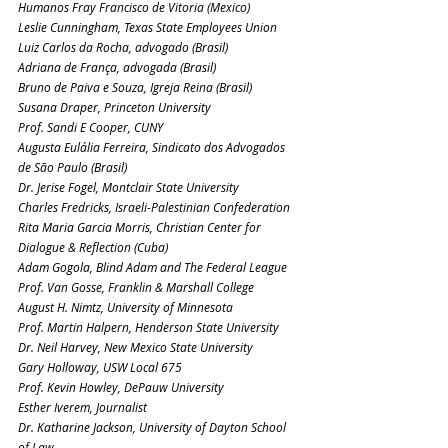
Humanos Fray Francisco de Vitoria (Mexico)
Leslie Cunningham, Texas State Employees Union
Luiz Carlos da Rocha, advogado (Brasil)
Adriana de França, advogada (Brasil)
Bruno de Paiva e Souza, Igreja Reina (Brasil)
Susana Draper, Princeton University
Prof. Sandi E Cooper, CUNY
Augusta Eulália Ferreira, Sindicato dos Advogados 
de São Paulo (Brasil)
Dr. Jerise Fogel, Montclair State University
Charles Fredricks, Israeli-Palestinian Confederation
Rita Maria Garcia Morris, Christian Center for 
Dialogue & Reflection (Cuba)
Adam Gogola, Blind Adam and The Federal League
Prof. Van Gosse, Franklin & Marshall College
August H. Nimtz, University of Minnesota
Prof. Martin Halpern, Henderson State University
Dr. Neil Harvey, New Mexico State University
Gary Holloway, USW Local 675
Prof. Kevin Howley, DePauw University
Esther Iverem, Journalist
Dr. Katharine Jackson, University of Dayton School 
of Law