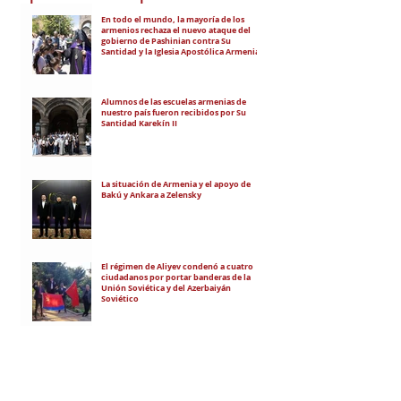
En todo el mundo, la mayoría de los
armenios rechaza el nuevo ataque del
gobierno de Pashinian contra Su
Santidad y la Iglesia Apostólica Armenia
Alumnos de las escuelas armenias de
nuestro país fueron recibidos por Su
Santidad Karekín II
La situación de Armenia y el apoyo de
Bakú y Ankara a Zelensky
El régimen de Aliyev condenó a cuatro
ciudadanos por portar banderas de la
Unión Soviética y del Azerbaiyán
Soviético
"El objetivo es debilitar la estatalidad de
Armenia"