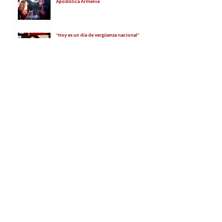
Apostólica Armenia
"Hoy es un día de vergüenza nacional"
En todo el mundo, la mayoría de los
armenios rechaza el nuevo ataque del
gobierno de Pashinian contra Su
Santidad y la Iglesia Apostólica Armenia
Alumnos de las escuelas armenias de
nuestro país fueron recibidos por Su
Santidad Karekín II
La situación de Armenia y el apoyo de
Bakú y Ankara a Zelensky