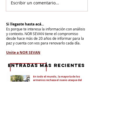
Escribir un comentario...
Si llegaste hasta acá...
Es porque te interesa la información con análisis
y contexto.
NOR SEVAN tiene el compromiso
desde hace más de 20 años de informar para la
paz y cuenta con vos para renovarlo cada día.
Unite a NOR SEVAN
eNTRADAS MÁS RECIENTES
En todo el mundo, la mayoría de los
armenios rechaza el nuevo ataque del
gobierno de Pashinian contra Su
Santidad y la Iglesia Apostólica Armenia
Alumnos de las escuelas armenias de
nuestro país fueron recibidos por Su
Santidad Karekín II
La situación de Armenia y el apoyo de