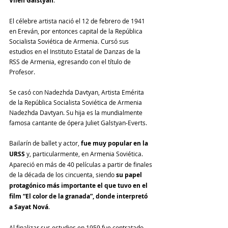
Vilén Galstyan
El célebre artista nació el 12 de febrero de 1941 
en Ereván, por entonces capital de la República 
Socialista Soviética de Armenia. Cursó sus 
estudios en el Instituto Estatal de Danzas de la 
RSS de Armenia, egresando con el título de 
Profesor.
Se casó con Nadezhda Davtyan, Artista Emérita 
de la República Socialista Soviética de Armenia 
Nadezhda Davtyan. Su hija es la mundialmente 
famosa cantante de ópera Juliet Galstyan-Everts.
Bailarín de ballet y actor, 
fue muy popular en la 
URSS
 y, particularmente, en Armenia Soviética. 
Apareció en más de 40 películas a partir de finales 
de la década de los cincuenta, siendo 
su papel 
protagónico más importante el que tuvo en el 
film “El color de la granada”, donde interpretó 
a Sayat Nová
.
Al finalizar sus estudios en 1959 fue contratado 