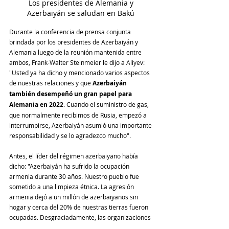
Los presidentes de Alemania y 
Azerbaiyán se saludan en Bakú 
Durante la conferencia de prensa conjunta 
brindada por los presidentes de Azerbaiyán y 
Alemania luego de la reunión mantenida entre 
ambos, Frank-Walter Steinmeier le dijo a Aliyev: 
"Usted ya ha dicho y mencionado varios aspectos 
de nuestras relaciones y que 
Azerbaiyán 
también desempeñó un gran papel para 
Alemania en 2022
. Cuando el suministro de gas, 
que normalmente recibimos de Rusia, empezó a 
interrumpirse, Azerbaiyán asumió una importante 
responsabilidad y se lo agradezco mucho".
Antes, el líder del régimen azerbaiyano había 
dicho: "Azerbaiyán ha sufrido la ocupación 
armenia durante 30 años. Nuestro pueblo fue 
sometido a una limpieza étnica. La agresión 
armenia dejó a un millón de azerbaiyanos sin 
hogar y cerca del 20% de nuestras tierras fueron 
ocupadas. Desgraciadamente, las organizaciones 
internacionales no han tomado medidas serias al 