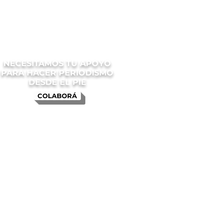
NECESITAMOS TU APOYO
PARA HACER PERIODISMO
DESDE EL PIE
COLABORÁ