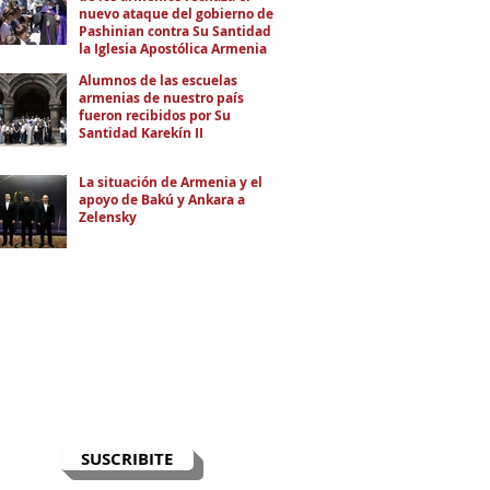
nuevo ataque del gobierno de
Pashinian contra Su Santidad y
la Iglesia Apostólica Armenia
Alumnos de las escuelas
armenias de nuestro país
fueron recibidos por Su
Santidad Karekín II
La situación de Armenia y el
apoyo de Bakú y Ankara a
Zelensky
RECIBÍ EL NEWSLETTER
Te escribimos correos una vez por
semana para informarte sobre las
noticias de la comunidad, Armenia
y el Cáucaso con contexto y
análisis.
SUSCRIBITE