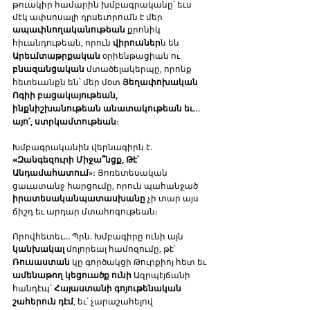
թուակիր համարին խմբագրականը՝ եւս 
մէկ ափսոսալի դրսեւորումն է մեր 
ապաւինողականութեան
 քրոնիկ 
հիւանդութեան, որուն 
վիրուսներ
ն են 
Արեւմտաթրքական
 օրիենթացիան ու 
բնազանցական
 մտածելակերպը, որոնք 
հետեւանքն են՝ մեր մօտ 
Յեղափոխական 
Ոգիի բացակայութեան, 
ինքնիշխանութեան անատակութեան եւ… 
այո՛, ստրկամտութեան
։
Խմբագրականին վերնագիրն է. 
«Զանգեզուրի Միջա՞նցք, Թէ՝ 
Անդամահատում
»։ Յոռետեսական 
ցաւատանջ հարցումը, որուն պահանջած 
իրատեսականպատասխանը
 չի տար այս 
ճիշդ եւ արդար մտահոգութեան։
Որովհետեւ… Պրն. Խմբագիրը ունի այն 
կանխակալ
 մոլորեալ համոզումը, թէ՝ 
Ռուսաստան
 կը գործակցի Թուրքիոյ հետ եւ 
ամենաթող կեցուածք ունի
 Ազրպէյճանի 
հանդէպ՝ 
Հայաստանի գոյութենական 
շահերուն դէմ
, եւ՝ չարաշահելով 