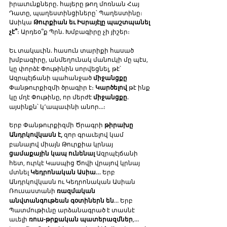
իրաւունքները. հայերը թող մոռնան Հայ 
Դատը, պաղեստինցիները՝ Պաղեստինը։ 
Ասիկա 
Թուրքիան եւ Իսրայէլը պաշտպանել 
չէ՞
։ Արդեօ՞ք Պրն. Խմբագիրը չի յիշեր։
Եւ տակաւին. հասուն տարիքի հասած 
խմբագիրը, անմեղունակ մանուկի մը պէս, 
կը փորձէ Փութինին սորվեցնել, թէ՝ 
Ազրպէյճանի պահանջած 
միջանցքը
Փանթուրքիզմի ծրագիր է։ 
Կարծելով
 թէ ինք 
կը մղէ Փութինը, որ մերժէ 
միջանցքը
. 
այսինքն՝ կ՚ապաւինի անոր…։
Երբ Փանթուրքիզմի Ծրագրի 
թիրախը 
Անդրկովկասն է,
 զոր գրաւելով կամ 
բանալով միայն Թուրքիա կրնայ 
ցամաքային կապ ունենալ
 Ազրպէյճանի 
հետ, ուրկէ Կասպից Ծովի վրայով կրնայ 
մտնել 
Կեդրոնական Ասիա…
 Երբ 
Անդրկովկասն ու Կեդրոնական Ասիան 
Ռուսաստանի 
ռազմական 
անվտանգութեան գօտիներն են
… Երբ 
Պատմութիւնը արձանագրած է տասնէ 
աւելի 
ռուս-թրքական պատերազմներ
,… 