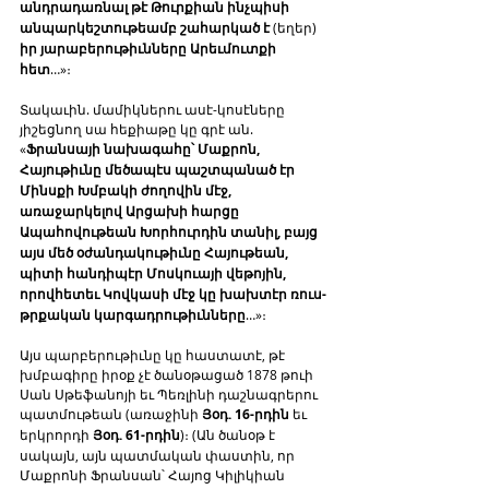
անդրադառնալ թէ Թուրքիան ինչպիսի 
անպարկեշտութեամբ շահարկած է
 (եղեր) 
իր յարաբերութիւնները Արեւմուտքի 
հետ
…»։
Տակաւին. մամիկներու ասէ-կոսէները 
յիշեցնող սա հեքիաթը կը գրէ ան. 
«
Ֆրանսայի նախագահը՝ Մաքրոն, 
Հայութիւնը մեծապէս պաշտպանած էր 
Մինսքի Խմբակի ժողովին մէջ, 
առաջարկելով Արցախի հարցը 
Ապահովութեան Խորհուրդին տանիլ, բայց 
այս մեծ օժանդակութիւնը Հայութեան, 
պիտի հանդիպէր Մոսկուայի վեթոյին, 
որովհետեւ Կովկասի մէջ կը խախտէր ռուս-
թրքական կարգադրութիւնները
…»։
Այս պարբերութիւնը կը հաստատէ, թէ 
խմբագիրը իրօք չէ ծանօթացած 1878 թուի 
Սան Սթեֆանոյի եւ Պեռլինի դաշնագրերու 
պատմութեան (առաջինի 
Յօդ. 16-րդին
 եւ 
երկրորդի 
Յօդ. 61-րդին
)։ (Ան ծանօթ է 
սակայն, այն պատմական փաստին, որ 
Մաքրոնի Ֆրանսան՝ Հայոց Կիլիկիան 