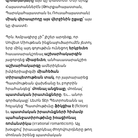
զինադադարը
Հայաստաններէն (Թուրքահայաստան, 
Պարսկահայաստան եւ Ռուսահայաստան) 
միակ վերապրողը այս վերջինին ըլլալը՝ 
այս 
կը փաստէ։
Պրն. Խմբագիրը չի՞ յիշեր արդեօք, որ 
Սովետ Միութեան ինքնալուծարումէն յետոյ, 
երբ մինչ այդ գոյութիւն ունեցող 
երկբեւեռ
հաւասարակշռեալ 
աշխարհակարգին
յաջորդեց 
միաբեւեռ
, անհաւասարակշիռ 
աշխարհակարգը
 ամերիկեան 
իմփերիալիզմի 
միահեծան 
տիրապետութեան տակ
, որ յայտարարեց 
Պատմութեան վախճանը եւ բոլորին 
հրահանգեց՝ 
մոռնալ անցեալը
, մոռնալ՝ 
պատմական իրաւունքները
։ Եւ… անոր 
գործակալը՝ Լեւոն Տէր Պետրոսեանն ալ 
հռչակեց՝ Պատմութիւնը 
ֆիկցիա է
 (fiction) 
եւ 
պատմական իրաւունքների հիմամբ 
պահանջատիրութիւնը իռացիոնալ 
ռոմանտիկա
 (irrational romanticism)։ Այլ 
խօսքով՝ իրաւազրկեալ ժողովուրդները թող 
մոռնան իրենց պատմական 