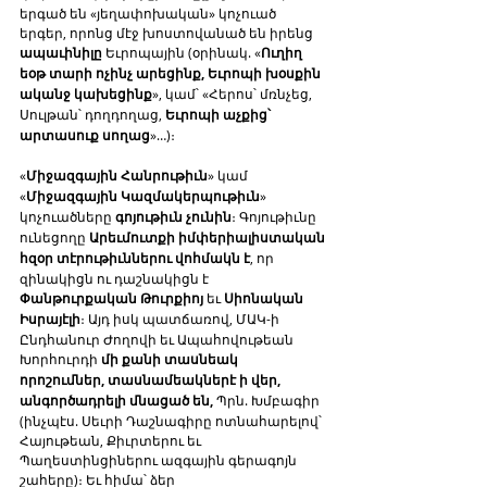
երգած են «յեղափոխական» կոչուած 
երգեր, որոնց մէջ խոստովանած են իրենց 
ապաւինիլը
 Եւրոպային (օրինակ. «
Ուղիղ 
եօթ տարի ոչինչ արեցինք, Եւրոպի խօսքին 
ականջ կախեցինք
», կամ՝ «Հերոս՝ մռնչեց, 
Սուլթան՝ դողդողաց, 
Եւրոպի աչքից՝ 
արտասուք սողաց
»…)։
«
Միջազգային Հանրութիւն
» կամ 
«
Միջազգային Կազմակերպութիւն
» 
կոչուածները 
գոյութիւն չունին
։ Գոյութիւնը 
ունեցողը 
Արեւմուտքի իմփերիալիստական 
հզօր տէրութիւններու վոհմակն է
, որ 
զինակիցն ու դաշնակիցն է 
Փանթուրքական Թուրքիոյ
 եւ 
Սիոնական 
Իսրայէլի
։ Այդ իսկ պատճառով, ՄԱԿ-ի 
Ընդհանուր Ժողովի եւ Ապահովութեան 
Խորհուրդի 
մի քանի տասնեակ 
որոշումներ, տասնամեակներէ ի վեր, 
անգործադրելի մնացած են,
 Պրն. Խմբագիր 
(ինչպէս. Սեւրի Դաշնագիրը ոտնահարելով՝ 
Հայութեան, Քիւրտերու եւ 
Պաղեստինցիներու ազգային գերագոյն 
շահերը)։ Եւ հիմա՝ ձեր 