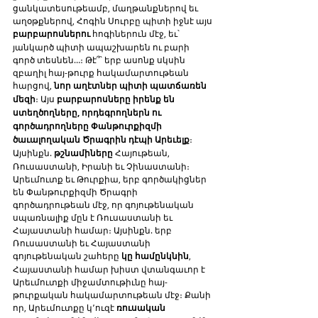
ցանկատեսութեամբ, մաղթանքներով եւ 
աղօթքներով, Հոգին Սուրբը պիտի իջնէ այս 
բարբարոսներու
 հոգիներուն մէջ, եւ՝ 
յանկարծ պիտի ապաշխարեն ու բարի 
գործ տեսնեն…։ Թէ՞՝ երբ ասոնք սկսին 
զբաղիլ հայ-թուրք հակամարտութեան 
հարցով, 
նոր աղէտներ պիտի պատճառեն 
մեզի
։ Այս 
բարբարոսները իրենք են 
ստեղծողները, որդեգրողներն ու 
գործադրողները Փանթուրքիզմի 
ծաւալողական Ծրագրին դէպի Արեւելք
։ 
Այսինքն. 
թշնամիները
 Հայութեան, 
Ռուսաստանի, Իրանի եւ Չինաստանի։ 
Արեւմուտք եւ Թուրքիա, երբ գործակիցներ 
են Փանթուրքիզմի Ծրագրի 
գործադրութեան մէջ, որ գոյութենական 
սպառնալիք մըն է Ռուսաստանի եւ 
Հայաստանի համար։ Այսինքն. երբ 
Ռուսաստանի եւ Հայաստանի 
գոյութենական շահերը 
կը համընկնին
, 
Հայաստանի համար խիստ վտանգաւոր է 
Արեւմուտքի միջամտութիւնը հայ-
թուրքական հակամարտութեան մէջ։ Քանի 
որ, Արեւմուտքը կ՚ուզէ 
ռուսական 