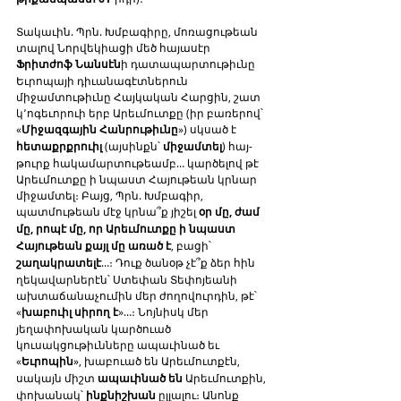
Տակաւին. Պրն. Խմբագիրը, մոռացութեան 
տալով Նորվեկիացի մեծ հայասէր 
Ֆրիտժոֆ Նանսէն
ի դատապարտութիւնը 
Եւրոպայի դիւանագէտներուն 
միջամտութիւնը Հայկական Հարցին, շատ 
կ՚ոգեւորուի երբ Արեւմուտքը (իր բառերով՝ 
«
Միջազգային Հանրութիւնը
») սկսած է 
հետաքրքրուիլ
 (այսինքն՝ 
միջամտել
) հայ-
թուրք հակամարտութեամբ… կարծելով թէ 
Արեւմուտքը ի նպաստ Հայութեան կրնար 
միջամտել։ Բայց, Պրն. Խմբագիր, 
պատմութեան մէջ կրնա՞ք յիշել 
օր մը, ժամ 
մը, րոպէ մը, որ Արեւմուտքը ի նպաստ 
Հայութեան քայլ մը առած է
, բացի՝ 
շաղակրատելէ
…։ Դուք ծանօթ չէ՞ք ձեր հին 
ղեկավարներէն՝ Ստեփան Տեփոյեանի 
ախտաճանաչումին մեր ժողովուրդին, թէ՝ 
«
խաբուիլ սիրող է
»…։ Նոյնիսկ մեր 
յեղափոխական կարծուած 
կուսակցութիւնները ապաւինած եւ 
«
Եւրոպին
», խաբուած են Արեւմուտքէն, 
սակայն միշտ 
ապաւինած են
 Արեւմուտքին, 
փոխանակ՝ 
ինքնիշխան
 ըլլալու։ Անոնք 