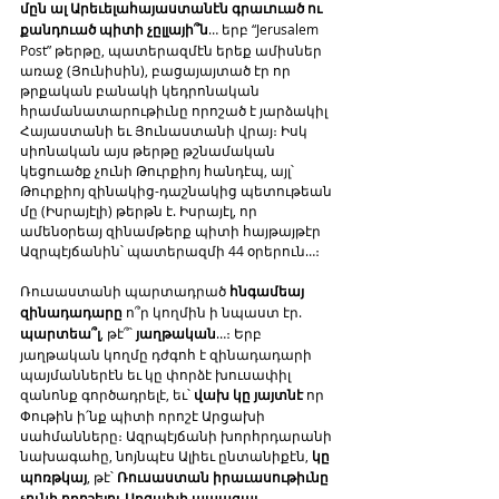
մըն ալ Արեւելահայաստանէն գրաւուած ու 
քանդուած պիտի չըլլայի՞ն
… երբ “Jerusalem 
Post” թերթը, պատերազմէն երեք ամիսներ 
առաջ (Յունիսին), բացայայտած էր որ 
թրքական բանակի կեդրոնական 
հրամանատարութիւնը որոշած է յարձակիլ 
Հայաստանի եւ Յունաստանի վրայ։ Իսկ 
սիոնական այս թերթը թշնամական 
կեցուածք չունի Թուրքիոյ հանդէպ, այլ՝ 
Թուրքիոյ զինակից-դաշնակից պետութեան 
մը (Իսրայէլի) թերթն է. Իսրայէլ, որ 
ամենօրեայ զինամթերք պիտի հայթայթէր 
Ազրպէյճանին՝ պատերազմի 44 օրերուն…։
Ռուսաստանի պարտադրած 
հնգամեայ 
զինադադարը
 ո՞ր կողմին ի նպաստ էր. 
պարտեա՞լ
, թէ՞՝ 
յաղթական
…։ Երբ 
յաղթական կողմը դժգոհ է զինադադարի 
պայմաններէն եւ կը փորձէ խուսափիլ 
զանոնք գործադրելէ, եւ՝ 
վախ կը յայտնէ
 որ 
Փութին ի՛նք պիտի որոշէ Արցախի 
սահմանները։ Ազրպէյճանի խորհրդարանի 
նախագահը, նոյնպէս Ալիեւ ընտանիքէն, 
կը 
պոռթկայ
, թէ՝ 
Ռուսաստան իրաւասութիւնը 
չունի որոշելու Արցախի ապագայ 