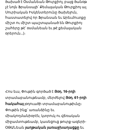
ծախած է Օսմանեան Թուրքիոյ, բայց ծանօթ 
չէ նոյն Ֆրանսայի՝ Քեմալական Թուրքիոյ ալ 
Սուրիական Իսկենտերունը ծախելուն, 
հաստատելով որ Ֆրանսան եւ Արեւմուտքը 
միշտ ու միշտ պաշտպանած են Թուրքիոյ 
շահերը թէ՛ օսմանեան եւ թէ քեմալական 
օրերուն…)։
Հոս եւս, Փութին գործած է 
Յօդ. 16-րդի
տրամաբանութեամբ, մերժելով 
Յօդ. 61-րդի 
հակահայ
 յօդուածի տրամաբանութիւնը։ 
Փութին ինք՝ առանձինը եւ 
միակողմանիօրէն, կտրուկ ու վճռական 
միջամտութեամբ, կասեցուց թուրք-ազերի-
ՕԹԱՆեան 
յաղթական յառաջխաղացքը
 եւ 