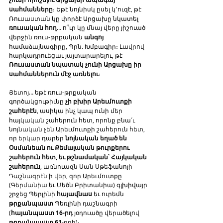
սահմանները
։ Եթէ նոյնիսկ ըսել կ՚ուզէ, թէ 
Ռուսաստան կը փորձէ Արցախը նկատել 
ռուսական հող
… ո՞ւր կը մնայ վերը յիշուած 
վերջին ռուս-թրքական 
անգոյ
համաձայնագիրը, Պրն. Խմբագիր։ Լավրով 
հարկադրուեցաւ յայտարարելու, թէ 
Ռուսաստան նպատակ չունի Արցախը իր 
սահմաններուն մէջ առնելու
։
Յետոյ… եթէ ռուս-թրքական 
գործակցութիւնը 
չի բխիր Արեւմուտքի 
շահերէն
, ասիկա ինչ կապ ունի մեր 
հայկական շահերուն հետ, որոնք բնա՛ւ 
նոյնական չեն Արեւմուտքի շահերուն հետ, 
որ երկար դարեր 
նոյնական եղած են 
Օսմանեան ու Քեմալական թուրքերու 
շահերուն հետ, եւ թշնամական՝ Հայկական 
շահերուն
, առնուազն Սան Սթեֆանոյի 
Դաշնագրէն ի վեր, զոր Արեւմուտքը 
(Գերմանիա եւ Մեծն Բրիտանիա) գլխիվայր 
շրջեց Պերլինի 
հայավնաս
 եւ ուրեմն 
թրքանպաստ
 Պեռլինի դաշնագրի 
(
հայանպաստ 16-րդ
 յօդուածը վերածելով 
թրքանպաստ 61
-րդի)։