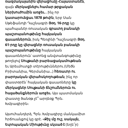
ռազմակայանին վերացումը Հայաստանէն
, 
զայն 
մերկացնելու համար թրքական 
ներխուժումին առջեւ
… ինչ որ 
կատարուեցաւ 1878 թուին
, երբ Սան 
Սթեֆանոյի Դաշնագրի 
Յօդ. 16-րդը
 կը 
պահպանէր ռուսական 
գրաւող բանակի 
պաշտպանութիւնը հայկական 
գաւառներուն
, իսկ Պեռլինի Դաշնագրի 
Յօդ. 
61-րդը կը վերացնէր ռուսական բանակի 
պաշտպանութիւնը
 հայկական 
գաւառներուն՝ ատոնց անվտանգութիւնը 
թողելով 
Սուլթանի բարեացակամութեան 
եւ Արեւմուտքի տէրութիւններու (Մեծն 
Բրիտանիա, Գերմանիա…) 
հեռաւոր ու 
բարոյական վերահսկողութեան
, ինչ որ 
փաստօրէն՝ հայկական գաւառները 
կը 
մերկացնէր Սուլթանի ճնշումներուն ու 
հալածանքներուն առջեւ
։ Այս պատմական 
փաստը ծանօթ չէ՞ արդեօք Պրն. 
Խմբագիրին։
Այսուհանդերձ, Պրն. Խմբագիրը մանկամիտ 
հրճուանքով կը գրէ. «
Քիչ մը ուշ, սակայն, 
Եւրոպական Միութիւնը սկսած է
 (եղե՜ր) 