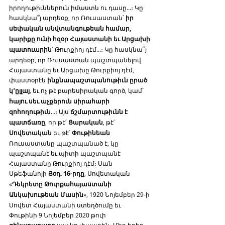
իրողութիւններուն իմաստն ու դասը…։ Կը 
հասկնա՞յ արդեօք, որ Ռուսաստան՝ 
իր 
սեփական անվտանգութեան համար, 
կարիքը ունի հզօր Հայաստանի եւ Արցախի 
պատուարին
՝ Թուրքիոյ դէմ…։ Կը հասկնա՞յ 
արդեօք, որ Ռուսաստան պաշտպանելով 
Հայաստանը եւ Արցախը Թուրքիոյ դէմ, 
փաստօրէն 
ինքնապաշտպանութիւն ըրած 
կ՚ըլլայ
, եւ ոչ թէ բարեսիրական գործ, կամ՝ 
հայու սեւ աչքերուն սիրահարի 
զոհողութիւն
…։ Այս 
ճշմարտութիւնն է 
պատճառը
, որ թէ՛ 
Ցարական
, թէ՛ 
Սովետական
 եւ թէ՛ 
Փութինեան
Ռուսաստանը պաշտպանած է, կը 
պաշտպանէ եւ պիտի պաշտպանէ 
Հայաստանը Թուրքիոյ դէմ։ Սան 
Սթեֆանոյի 
Յօդ. 16-րդը
, Սովետական 
«
Դեկրետը Թուրքահայաստանի 
Անկախութեան Մասին
», 1920 Նոյեմբեր 29-ի 
Սովետ Հայաստանի ստեղծումը եւ 
Փութինի 9 Նոյեմբեր 2020 թուի 
 այս կը փաստեն։ Մեր երեք 