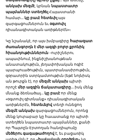
անկախ մեզմէ
, կրնան 
նպաստաւոր 
պայմաններ ստեղծել
 Հայաստանի 
համար… 
կը բաւէ հետեւիլ
 այս 
զարգացումներուն եւ 
օգտուիլ
դիւանագիտական առիթներէն»։
Կը նշանակէ, որ այս խմբագիրը 
հարազատ 
ժառանգորդն է մեր ազգի բոլոր քրոնիկ 
հիւանդութիւններուն
 –ուրիշներու 
ապաւինում, ինքնիշխանութեան 
անատակութիւն, յեղափոխական ոգիէ 
պարպուածութիւն, պատրանասիրութիւն, 
զօրաւորին ստրկամտութիւն (եթէ նոյնիսկ 
ան թուրքն է), որ 
մեզմէ անկախ
 պիտի 
որոշէ 
մեր ազգին ճակատագիրը
… իսկ մենք 
մնանք ձեռնածալ… 
կը բաւէ
 որ մենք 
«օգտուիլ գիտնանք» դիւանագիտական 
առիթներէն, 
հետեւելով
 տեղի ունեցող 
մեզմէ անկախ
 զարգացումներուն, որոնց 
մենք կուրաբար կը հաւատանք որ պիտի 
ստեղծեն նպաստաւոր պայմաններ, քանի 
որ Պայտըն-Էրտողան հանդիպումը 
մեծերու գագաթաժողով
 է, եւ բացառիկ 
առիթ մըն է, որ «
հայկական գործօնը
» կը 