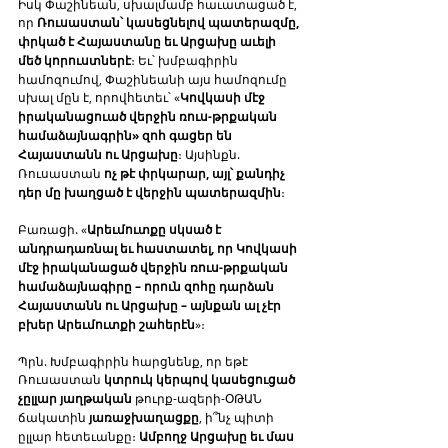
Իսկ Փաշինեան, սխալմամբ հաւատացած է, 
որ 
Ռուսաստան՝ կասեցնելով պատերազմը, 
փրկած է Հայաստանը եւ Արցախը աւելի 
մեծ կորուստներէ
։ Եւ՝ խմբագիրին 
համոզումով, Փաշինեանի այս համոզումը 
սխալ մըն է, որովհետեւ՝ «
Կովկասի մէջ 
իրականացուած վերջին ռուս-թրքական 
համաձայնագրին» զոհ գացեր են 
Հայաստանն ու Արցախը
։ Այսինքն. 
Ռուսաստան 
ոչ թէ փրկարար, այլ՝ քանդիչ 
դեր մը խաղցած է վերջին պատերազմին
։
Բառացի. «
Արեւմուտքը սկսած է 
անդրադառնալ եւ հաստատել, որ Կովկասի 
մէջ իրականացած վերջին ռուս-թրքական 
համաձայնագիրը – որուն զոհը դարձան 
Հայաստանն ու Արցախը – այնքան ալ չէր 
բխեր Արեւմուտքի շահերէն
»։
Պրն. Խմբագիրին հարցնենք, որ եթէ 
Ռուսաստան 
կտրուկ կերպով կասեցուցած 
չըլլար յաղթական
 թուրք-ազերի-ՕԹԱՆ 
ճակատին 
յառաջխաղացքը
, ի՞նչ պիտի 
ըլլար հետեւանքը։ 
Ամբողջ Արցախը եւ մաս 