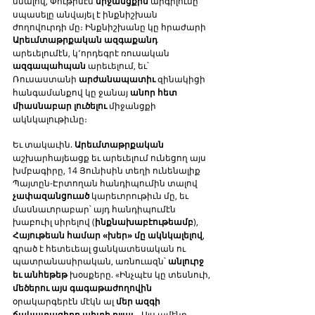
մնալով, Փութինէն 
միջանցքին
 արգիլումը 
սպասելը անվայել է ինքնիշխան 
ժողովուրդի մը։ Ինքնիշխանը կը հրաժարի 
Արեւմտաթրքական ազգաքանդ
արեւելումէն, կ՚որդեգրէ ռուսական 
ազգապահպան
 արեւելում, եւ՝ 
Ռուսաստանի 
արժանապատիւ
 զինակիցի 
հանգամանքով կը ջանայ 
անոր հետ 
միասնաբար լուծելու
 միջանցքի 
ակնկալութիւնը։
Եւ տակաւին. 
Արեւմտաթրքական
աշխարհայեացք եւ արեւելում ունեցող այս 
խմբագիրը, 14 Յունիսին տեղի ունենալիք 
Պայտըն-Էրտողան հանդիպումին տալով 
չափազանցուած
 կարեւորութիւն մը, եւ 
մասնաւորաբար՝ այդ հանդիպումէն 
խաբուիլ սիրելով (
ինքնախաբէութեամբ
), 
Հայութեան համար «խեր» մը ակնկալելով
, 
գրած է հետեւեալ ցանկատեսական ու 
պատրանասիրական, առնուազն՝ 
անլուրջ 
եւ անհեթեթ 
խօսքերը. «Ինչպէս կը տեսնուի, 
մեծերու այս գագաթաժողովին
օրակարգերէն մէկն ալ 
մեր ազգի 
ճակատագիրը պիտի ըլլայ
… Այս ամէնը, 