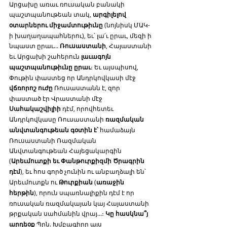
Արցախը առաւ ռուսական բանակի 
պաշտպանութեան տակ, 
արգիլելով 
օտարներու միջամտութիւնը
 (նոյնիսկ ՄԱԿ-
ի խաղաղապահներու), եւ՝ լա՛ւ ըրաւ, մեզի ի 
նպաստ ըրաւ… 
Ռուսաստանի
, Հայաստանի 
եւ Արցախի շահերուն 
լաւագոյն 
պաշտպանութիւնը ըրաւ
։ Եւ այսպիսով, 
Փութին փաստեց որ Անդրկովկասի մէջ 
վճռորոշ ուժը
 Ռուսաստանն է, զոր 
փաստած էր Վրաստանի մէջ 
Սահակաշվիլիի
 դէմ, որովհետեւ 
Անդրկովկասը Ռուսաստանի 
ռազմական 
անվտանգութեան գօտին է՝
 համաձայն 
Ռուսաստանի Ռազմական 
Անվտանգութեան Հայեցակարգին 
(
Արեւմուտքի եւ Փանթուրքիզմի Ծրագրին 
դէմ
), եւ հոս գործ չունին ու անբաղձալի են՝ 
Արեւմուտքն ու 
Թուրքիան
 (
առաջին 
հերթին
), որուն սպառնալիքին դէմ է որ 
ռուսական ռազմակայան կայ Հայաստանի 
թրքական սահմանին վրայ…։ 
Կը հասկնա՞յ 
արդեօք
 Պրն. Խմբագիրը այս 