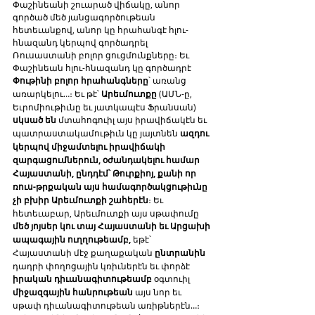
Փաշինեանի շուարած վիճակը, անոր 
գործած մեծ յանցագործութեան 
հետեւանքով, անոր կը հրահանգէ հլու-
հնազանդ կերպով գործադրել 
Ռուսաստանի բոլոր ցուցմունքները։ Եւ 
Փաշինեան հլու-հնազանդ կը գործադրէ 
Փութինի բոլոր հրահանգները
՝ առանց 
առարկելու…։ Եւ թէ՝ 
Արեւմուտքը
 (ԱՄՆ-ը, 
Եւրոմիութիւնը եւ յատկապէս Ֆրանսան) 
սկսած են
 մտահոգուիլ այս իրավիճակէն եւ 
պատրաստակամութիւն կը յայտնեն 
ազդու 
կերպով միջամտելու իրավիճակի 
զարգացումներուն, օժանդակելու համար 
Հայաստանի, ընդդէմ՝ Թուրքիոյ, քանի որ 
ռուս-թրքական այս համագործակցութիւնը 
չի բխիր Արեւմուտքի շահերէն
։ Եւ 
հետեւաբար, Արեւմուտքի այս սթափումը 
մեծ յոյսեր կու տայ Հայաստանի եւ Արցախի 
ապագային ուղղութեամբ,
 եթէ՝ 
Հայաստանի մէջ քաղաքական 
ընտրանին
դադրի փողոցային կռիւներէն եւ փորձէ 
իրական դիւանագիտութեամբ
 օգտուիլ 
միջազգային հանրութեան
 այս նոր եւ 
սթափ դիւանագիտութեան առիթներէն…։ 