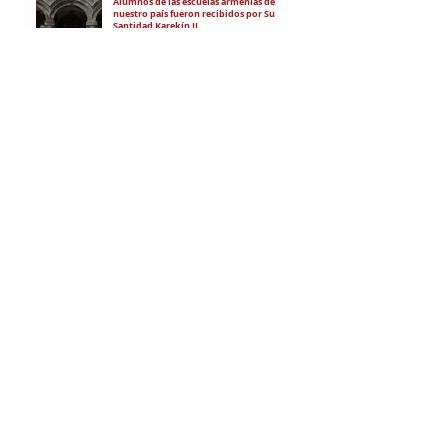
Alumnos de las escuelas armenias de
nuestro país fueron recibidos por Su
Santidad Karekín II
La situación de Armenia y el apoyo de
Bakú y Ankara a Zelensky
El régimen de Aliyev condenó a cuatro
ciudadanos por portar banderas de la
Unión Soviética y del Azerbaiyán
Soviético
"El objetivo es debilitar la estatalidad de
Armenia"
RECIBÍ EL NEWSLETTER
Te escribimos correos una vez por