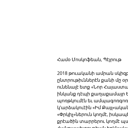
Համօ Մոսկոֆեան, Պէյրութ
2018 թուականի ամրան սկի
ընտրութիւններէն քանի մը օր
ունենալէ ետք «Նոր Հայաստա
ինկանք դէպի քաղաքամայր Եր
պոռթկումէն եւ ամպագոռգոռ 
կ’արձակուէին «Իմ Քայլ»ական
«Փրկիչ»ներուն կողմէ, իսկապ
քրէածին տարրերու կողմէ պ
Հանրապետութեան երկնակամա