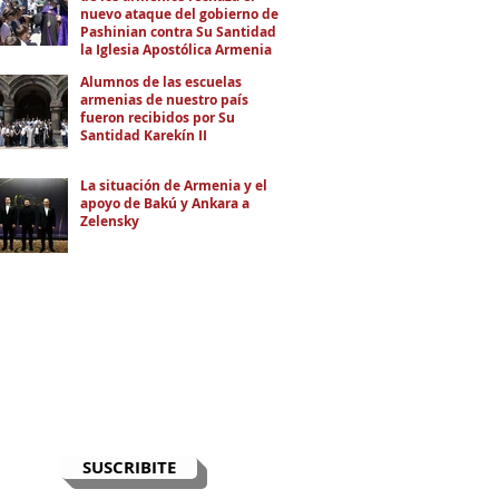
nuevo ataque del gobierno de
Pashinian contra Su Santidad y
la Iglesia Apostólica Armenia
Alumnos de las escuelas
armenias de nuestro país
fueron recibidos por Su
Santidad Karekín II
La situación de Armenia y el
apoyo de Bakú y Ankara a
Zelensky
RECIBÍ EL NEWSLETTER
Te escribimos correos una vez por
semana para informarte sobre las
noticias de la comunidad, Armenia
y el Cáucaso con contexto y
análisis.
SUSCRIBITE