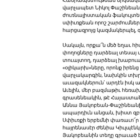
վարչապետ Նիկոլ Փաշինեան
ժուռնալիստական ֆակուլտետ
սփիւռքեան որոշ շարժումներ
հարցազրոյց կազմակերպել, զի
Սակայն, որքա՜ն մեծ եղաւ հ
փողոցները դարձեալ տեսայ մ
տուայտող, դարձեալ խաբուած 
«օլիկարխ»ները, որոնք իրեն
վարչակարգին, նախկին տխրահ
աւազակներուն՝ արդէն իսկ ա
Աւելին, մեր բազմաթիւ հե
գրասենեակին, թէ Հայաստան
Աննա Յակոբեան-Փաշինեանի
ապարդիւն անցան, խիստ զբա
Սփիւռքի երբեմնի փառաւո՜ր 
հայրենասէր Ժենիա Կիւլպէնկե
Յակոբեանին տեղը գրաւած է