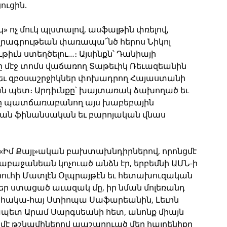
ուցին.
ւկ» ոչ մուկ պլստալով, ասֆալթին փռելով, 
 լրագրութեան փառապա՜նծ հերոս Նիկոլ 
իւն ստեղծելու…։ Այսինքն՝ Դանիայի 
ը մէջ տոմս վաճառող Տաթեւիկ Ռեւազեանին 
ր եւ զբօսաշրջիկներ փոխադրող Հայաստանի 
 պետ։ Արդիւնքը՝ խայտառակ ձախողած եւ 
ւնը պատճառաբանող այս խաբեբային 
կան ֆինանսական եւ բարոյական վնաս 
ւ «Իմ Քայլ»ական բախտախնդիրներով, որոնցմէ 
աբաջանեան կոչուած անձն էր, երբեմնի ԱՄՆ-ի 
ւհի Մատլէն Օլպրայթէն եւ հետախուզական 
ներ ստացած աւազակ մը, իր նման մոլեռանդ 
 հակա-հայ Ստիոպա Սաֆարեանին, Լեւոն 
պետ Արամ Սարգսեանի հետ, անոնք միայն 
ղմէ թշնամիներով պաշարուած մեր հայրենիքը 