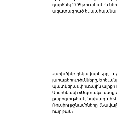
դարձնել 1795 թուականէն ն
ազատագրած եւ պահպանած 
«առիւծիկ» ղեկավարները, յա
յարաբերութիւնները, Երեւան
պատկերասփիւռային ալիքի 
Սիմոնեանի «Ապտակ» խօսքեր
քարոզչութեան, նախագահ Վլ
Ռուսիոյ թշնամիները  (Նավալն
հարթակ։