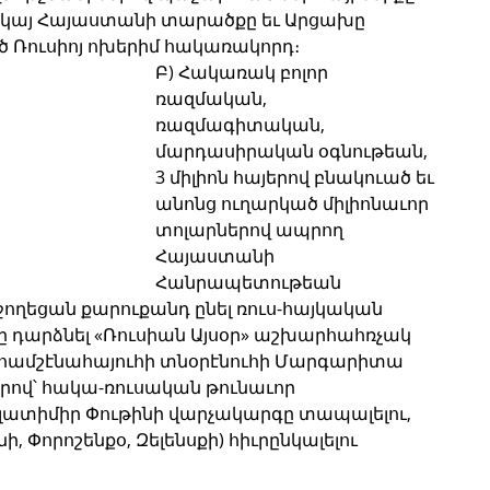
երկայ Հայաստանի տարածքը եւ Արցախը 
Ռուսիոյ ոխերիմ հակառակորդ։
Բ) Հակառակ բոլոր 
ռազմական, 
ռազմագիտական, 
մարդասիրական օգնութեան, 
3 միլիոն հայերով բնակուած եւ 
անոնց ուղարկած միլիոնաւոր 
տոլարներով ապրող 
Հայաստանի 
Հանրապետութեան 
ջողեցան քարուքանդ ընել ռուս-հայկական 
ը դարձնել «Ռուսիան Այսօր» աշխարհահռչակ 
համշէնահայուհի տնօրէնուհի Մարգարիտա 
ով՝ հակա-ռուսական թունաւոր 
ատիմիր Փութինի վարչակարգը տապալելու, 
ի, Փորոշենքօ, Զելենսքի) հիւրընկալելու 