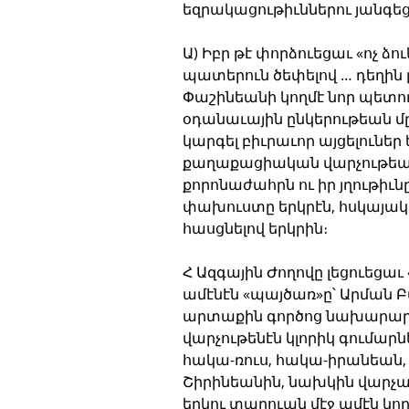
եզրակացութիւններու յանգեց
Ա) Իբր թէ փորձուեցաւ «ոչ ձո
պատերուն ծեփելով … դեղին
Փաշինեանի կողմէ նոր պետութ
օդանաւային ընկերութեան մ
կարգել բիւրաւոր այցելունե
քաղաքացիական վարչութեան
քորոնաժահրն ու իր յղութի
փախուստը երկրէն, հսկայա
հասցնելով երկրին։
Հ Ազգային Ժողովը լեցուեցա
ամէնէն «պայծառ»ը՝ Արման Բ
արտաքին գործոց նախարարո
վարչութենէն կլորիկ գումար
հակա-ռուս, հակա-իրանեան,
Շիրինեանին, նախկին վարչա
երկու տարուան մէջ ամէն կո