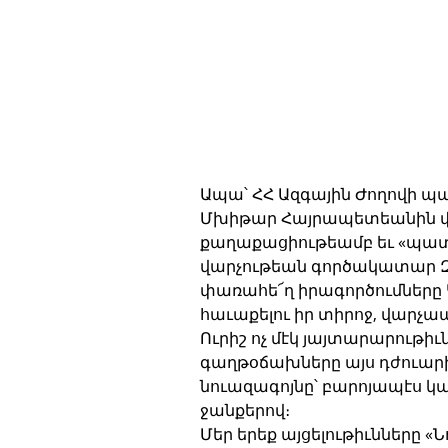
Ապա՝ ՀՀ Ազգային Ժողովի պ
Մխիթար Հայրապետեանին փո
քաղաքացիութեամբ եւ «պատ
վարչութեան գործակատար Զա
փառահե՜ղ իրագործումները Կլէ
հաւաքելու իր տիրոջ, վարչա
Ուրիշ ոչ մէկ յայտարարութիւն
գաղթօճախները այս դժուարի
նուազագոյնը՝ բարոյապէս կամ
ջանքերով։
Մեր երեք այցելութիւնները «