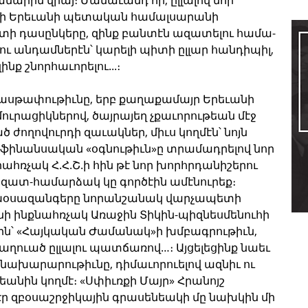
ի Երեւանի պետական համալսարանի 
ի դասընկերը, զինք բանտէն ազատելու համա-
ու անդամներէն՝ կարելի պիտի ըլլար հանդիպիլ, 
նք շնորհաւորելու...։
իասթափութիւնը, երբ քաղաքամայր Երեւանի 
ուրացիկներով, ծայրայեղ չքաւորութեան մէջ 
ժողովուրդի զաւակներ, միւս կողմէն՝ նոյն 
ց ֆինանսական «օգնութիւն»ը տրամադրելով նոր 
ռչակ Հ.Հ.Շ.ի հին թէ նոր խորհրդանիշերու 
զատ-համարձակ կը գործէին ամէնուրեք։ 
ռախօսազանգերը նորանշանակ վարչապետի 
ի ինքնահռչակ Առաջին Տիկին-պիզնեսմենուհի 
ն՝ «Հայկական Ժամանակ»ի խմբագրութիւն, 
ղուած ըլլալու պատճառով…։ Այցելեցինք նաեւ 
նախարարութիւնը, դիմաւորուելով ազնիւ ու 
անին կողմէ։ «Սփիւռքի Մայր» Հրանոյշ 
ր զբօսաշրջիկային գրասենեակի մը նախկին մի 