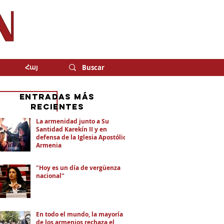
Հայ
eNTRADAS MÁS
RECIENTES
La armenidad junto a Su
Santidad Karekín II y en
defensa de la Iglesia Apostólica
Armenia
"Hoy es un día de vergüenza
nacional"
En todo el mundo, la mayoría
de los armenios rechaza el