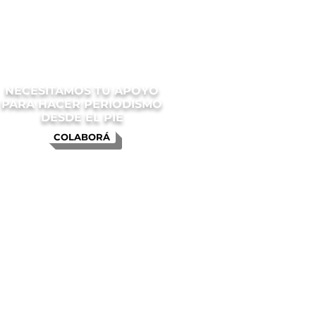
NECESITAMOS TU APOYO
PARA HACER PERIODISMO
DESDE EL PIE
COLABORÁ