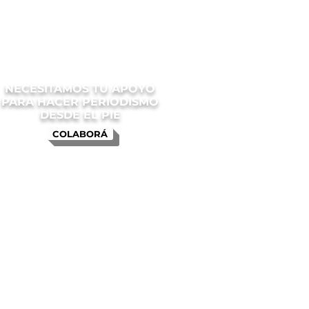
NECESITAMOS TU APOYO
PARA HACER PERIODISMO
DESDE EL PIE
COLABORÁ