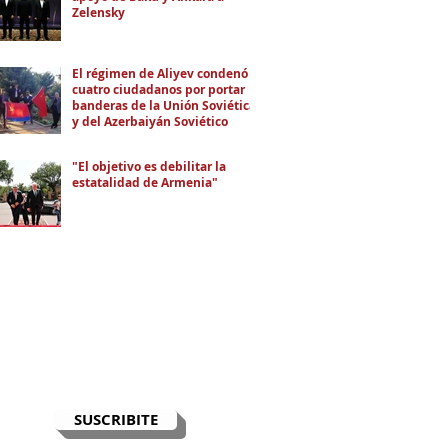
Zelensky
El régimen de Aliyev condenó a
cuatro ciudadanos por portar
banderas de la Unión Soviética
y del Azerbaiyán Soviético
"El objetivo es debilitar la
estatalidad de Armenia"
RECIBÍ EL NEWSLETTER
Te escribimos correos una vez por
semana para informarte sobre las
noticias de la comunidad, Armenia
y el Cáucaso con contexto y
análisis.
SUSCRIBITE