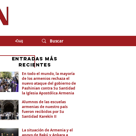
Հայ
eNTRADAS MÁS
RECIENTES
En todo el mundo, la mayoría
de los armenios rechaza el
nuevo ataque del gobierno de
Pashinian contra Su Santidad y
la Iglesia Apostólica Armenia
Alumnos de las escuelas
armenias de nuestro país
fueron recibidos por Su
Santidad Karekín II
La situación de Armenia y el
apoyo de Bakú y Ankara a