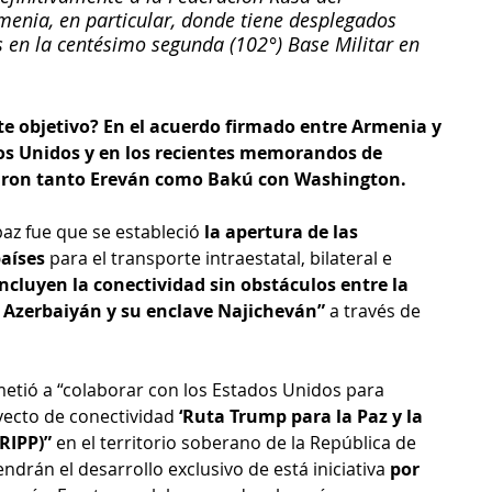
menia, en particular, donde tiene desplegados 
 en la centésimo segunda (102°) Base Militar en 
e objetivo? En el acuerdo firmado entre Armenia y 
s Unidos y en los recientes memorandos de 
raron tanto Ereván como Bakú con Washington.
paz fue que se estableció
 la apertura de las 
aíses 
para el transporte intraestatal, bilateral e 
incluyen la conectividad sin obstáculos entre la 
 Azerbaiyán y su enclave Najicheván”
 a través de 
etió a “colaborar con los Estados Unidos para 
yecto de conectividad 
‘Ruta Trump para la Paz y la 
RIPP)”
 en el territorio soberano de la República de 
drán el desarrollo exclusivo de está iniciativa 
por 