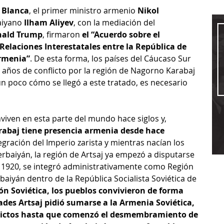
 Blanca
, el primer ministro armenio 
Nikol 
aiyano 
Ilham Aliyev
, con la mediación del 
ald Trump
, firmaron 
el “Acuerdo sobre el 
 Relaciones Interestatales entre la República de 
Armenia”
. De esta forma, los países del Cáucaso Sur 
0 años de conflicto por la región de Nagorno Karabaj 
n poco cómo se llegó a este tratado, es necesario 
iven en esta parte del mundo hace siglos y, 
rabaj tiene presencia armenia desde hace 
tegración del Imperio zarista y mientras nacían los 
baiyán, la región de Artsaj ya empezó a disputarse 
 1920, se integró administrativamente como Región 
aiyán dentro de la República Socialista Soviética de 
ón Soviética, los pueblos convivieron de forma 
ades Artsaj pidió sumarse a la Armenia Soviética, 
flictos hasta que comenzó el desmembramiento de 