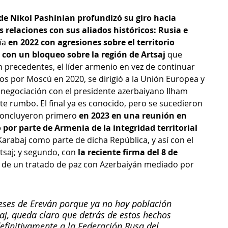
de Nikol Pashinian profundizó su giro hacia 
 relaciones con sus aliados históricos: Rusia e 
ía 
en 2022 con agresiones sobre el territorio 
con un bloqueo sobre la región de Artsaj
 que 
n precedentes, el líder armenio en vez de continuar 
tos por Moscú en 2020, se dirigió a la Unión Europea y 
 negociación con el presidente azerbaiyano Ilham 
te rumbo. El final ya es conocido, pero se sucedieron 
concluyeron primero 
en 2023 en una reunión en 
por parte de Armenia de la integridad territorial 
Karabaj como parte de dicha República, y así con el 
tsaj; y segundo, con 
la reciente firma del 8 de 
 de un tratado de paz con Azerbaiyán mediado por 
eses de Ereván porque ya no hay población 
aj, queda claro que detrás de estos hechos 
efinitivamente a la Federación Rusa del 