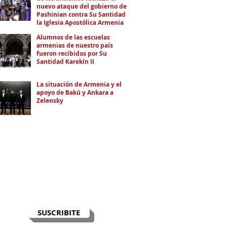
nuevo ataque del gobierno de
Pashinian contra Su Santidad y
la Iglesia Apostólica Armenia
Alumnos de las escuelas
armenias de nuestro país
fueron recibidos por Su
Santidad Karekín II
La situación de Armenia y el
apoyo de Bakú y Ankara a
Zelensky
RECIBÍ EL NEWSLETTER
Te escribimos correos una vez por
semana para informarte sobre las
noticias de la comunidad, Armenia
y el Cáucaso con contexto y
análisis.
SUSCRIBITE