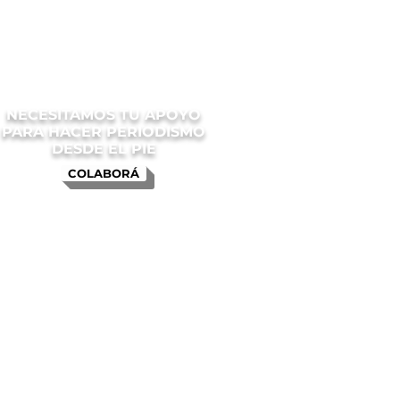
NECESITAMOS TU APOYO
PARA HACER PERIODISMO
DESDE EL PIE
COLABORÁ