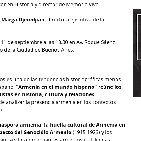
tor en Historia y director de Memoria Viva. 
 
Marga Djeredjian
, directora ejecutiva de la 
es 11 de septiembre a las 18.30 en Av. Roque Sáenz 
ro de la Ciudad de Buenos Aires.
os es una de las tendencias historiográficas menos 
spano. 
"Armenia en el mundo hispano" reúne los 
istas en historia, cultura y relaciones 
 de analizar la presencia armenia en los contextos 
a.
diáspora armenia, la huella cultural de Armenia en 
mpacto del Genocidio Armenio
 (1915-1923) y los 
ánica y los comerciantes armenios en Filipinas 