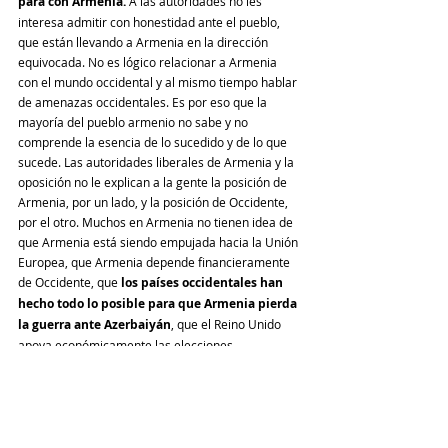
para con Armenia. 
A las autoridades no les 
interesa admitir con honestidad ante el pueblo, 
que están llevando a Armenia en la dirección 
equivocada. No es lógico relacionar a Armenia 
con el mundo occidental y al mismo tiempo hablar 
de amenazas occidentales. Es por eso que la 
mayoría del pueblo armenio no sabe y no 
comprende la esencia de lo sucedido y de lo que 
sucede. Las autoridades liberales de Armenia y la 
oposición no le explican a la gente la posición de 
Armenia, por un lado, y la posición de Occidente, 
por el otro. Muchos en Armenia no tienen idea de 
que Armenia está siendo empujada hacia la Unión 
Europea, que Armenia depende financieramente 
de Occidente, que
 los países occidentales han 
hecho todo lo posible para que Armenia pierda 
la guerra ante Azerbaiyán
, que el Reino Unido 
apoya económicamente las elecciones 
parlamentarias, las reformas judiciales, etc.
Haciendo esto, el gobierno y la oposición llevan a 
la gente hasta las penumbras de la información. 
La sociedad no tiene el reflejo de protegerse de 