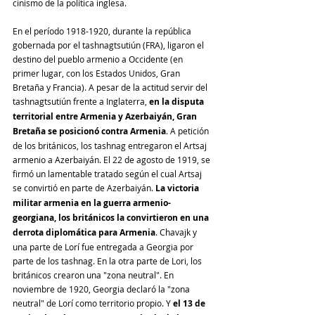
cinismo de la política inglesa.
En el período 1918-1920, durante la república 
gobernada por el tashnagtsutiún (FRA), ligaron el 
destino del pueblo armenio a Occidente (en 
primer lugar, con los Estados Unidos, Gran 
Bretaña y Francia). A pesar de la actitud servir del 
tashnagtsutiún frente a Inglaterra, 
en la disputa 
territorial entre Armenia y Azerbaiyán, Gran 
Bretaña se posicionó contra Armenia
. A petición 
de los británicos, los tashnag entregaron el Artsaj 
armenio a Azerbaiyán. El 22 de agosto de 1919, se 
firmó un lamentable tratado según el cual Artsaj 
se convirtió en parte de Azerbaiyán.
 La victoria 
militar armenia en la guerra armenio-
georgiana, los británicos la convirtieron en una 
derrota diplomática para Armenia
. Chavajk y 
una parte de Lorí fue entregada a Georgia por 
parte de los tashnag. En la otra parte de Lori, los 
británicos crearon una "zona neutral". En 
noviembre de 1920, Georgia declaró la "zona 
neutral" de Lorí como territorio propio. Y 
el 13 de 