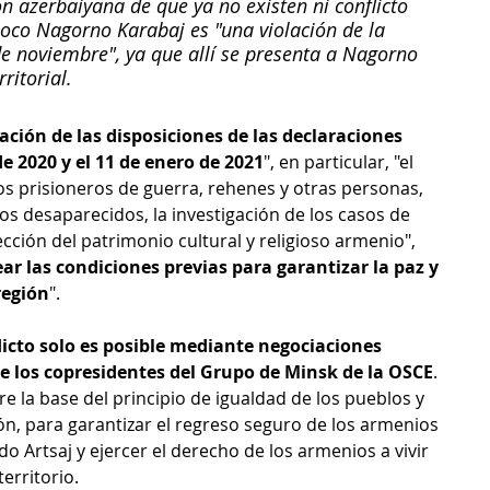
n azerbaiyana de que ya no existen ni conflicto 
co Nagorno Karabaj es "una violación de la 
 de noviembre", ya que allí se presenta a Nagorno 
ritorial.
cación de las disposiciones de las declaraciones 
de 2020 y el 11 de enero de 2021
", en particular, "el 
os prisioneros de guerra, rehenes y otras personas, 
os desaparecidos, la investigación de los casos de 
cción del patrimonio cultural y religioso armenio", 
ear las condiciones previas para garantizar la paz y 
región
".
licto solo es posible mediante negociaciones 
e los copresidentes del Grupo de Minsk de la OSCE
. 
re la base del principio de igualdad de los pueblos y 
ón, para garantizar el regreso seguro de los armenios 
 Artsaj y ejercer el derecho de los armenios a vivir 
erritorio.