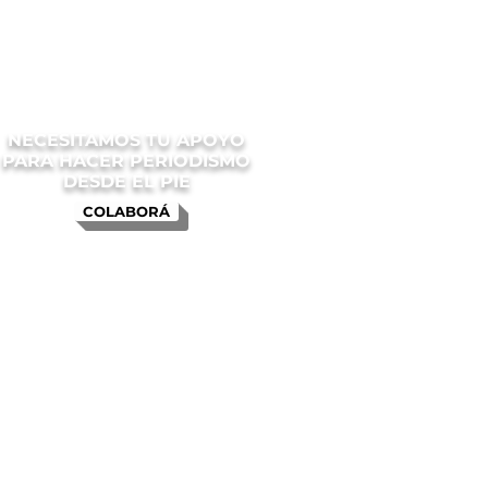
NECESITAMOS TU APOYO
PARA HACER PERIODISMO
DESDE EL PIE
COLABORÁ