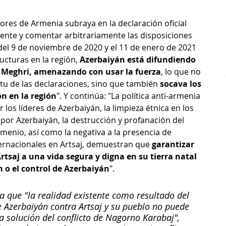
iores de Armenia subraya en la declaración oficial 
ente y comentar arbitrariamente las disposiciones 
 del 9 de noviembre de 2020 y el 11 de enero de 2021 
ucturas en la región, 
Azerbaiyán está difundiendo 
e Meghri, amenazando con usar la fuerza
, lo que no 
ritu de las declaraciones, sino que también 
socava los 
ón en la región
". Y continúa: "La política anti-armenia 
os líderes de Azerbaiyán, la limpieza étnica en los 
 por Azerbaiyán, la destrucción y profanación del 
rmenio, así como la negativa a la presencia de 
ernacionales en Artsaj, demuestran que 
garantizar 
rtsaj a una vida segura y digna en su tierra natal 
n o el control de Azerbaiyán
".
a que "la realidad existente como resultado del 
e Azerbaiyán contra Artsaj y su pueblo no puede 
la solución del conflicto de Nagorno Karabaj", 