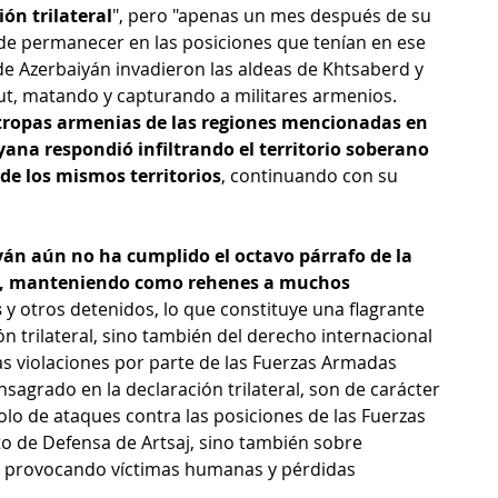
ión trilateral
", pero "apenas un mes después de su 
de permanecer en las posiciones que tenían en ese 
 Azerbaiyán invadieron las aldeas de Khtsaberd y 
ut, matando y capturando a militares armenios. 
s tropas armenias de las regiones mencionadas en 
ana respondió infiltrando el territorio soberano 
de los mismos territorios
, continuando con su 
án aún no ha cumplido el octavo párrafo de la 
re, manteniendo como rehenes a muchos 
s
 y otros detenidos, lo que constituye una flagrante 
ón trilateral, sino también del derecho internacional 
as violaciones por parte de las Fuerzas Armadas 
nsagrado en la declaración trilateral, son de carácter 
o de ataques contra las posiciones de las Fuerzas 
o de Defensa de Artsaj, sino también sobre 
s, provocando víctimas humanas y pérdidas 