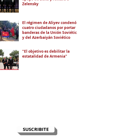
Zelensky
El régimen de Aliyev condenó a
cuatro ciudadanos por portar
banderas de la Unión Soviética
y del Azerbaiyán Soviético
"El objetivo es debilitar la
estatalidad de Armenia"
RECIBÍ EL NEWSLETTER
Te escribimos correos una vez por
semana para informarte sobre las
noticias de la comunidad, Armenia
y el Cáucaso con contexto y
análisis.
SUSCRIBITE