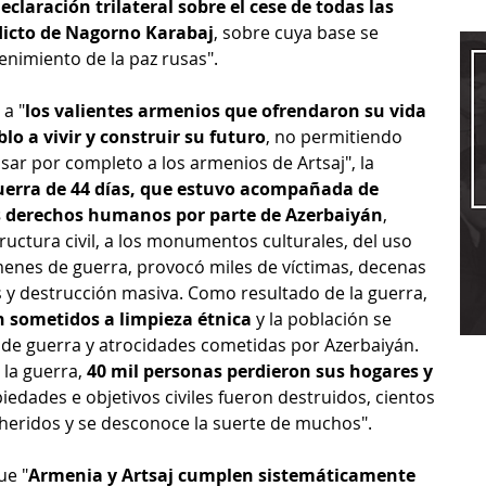
claración trilateral sobre el cese de todas las 
flicto de Nagorno Karabaj
, sobre cuya base se 
nimiento de la paz rusas".
a "
los valientes armenios que ofrendaron su vida 
lo a vivir y construir su futuro
, no permitiendo 
sar por completo a los armenios de Artsaj", la 
uerra de 44 días, que estuvo acompañada de 
os derechos humanos por parte de Azerbaiyán
, 
ructura civil, a los monumentos culturales, del uso 
menes de guerra, provocó miles de víctimas, decenas 
 y destrucción masiva. Como resultado de la guerra, 
on sometidos a limpieza étnica
 y la población se 
 de guerra y atrocidades cometidas por Azerbaiyán. 
la guerra, 
40 mil personas perdieron sus hogares y 
iedades e objetivos civiles fueron destruidos, cientos 
 heridos y se desconoce la suerte de muchos".
ue "
Armenia y Artsaj cumplen sistemáticamente 