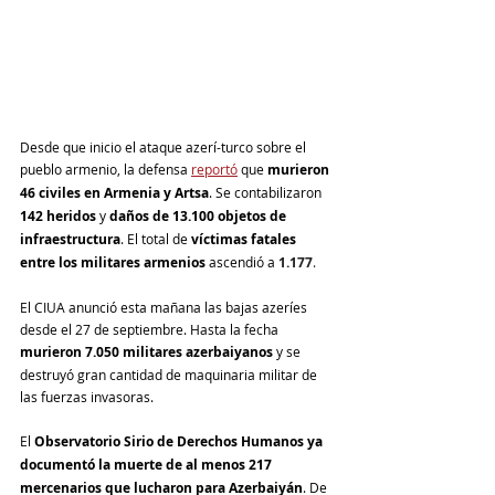
Desde que inicio el ataque azerí-turco sobre el 
pueblo armenio, la defensa 
reportó
 que 
murieron 
46 civiles en Armenia y Artsa
. Se contabilizaron
142 heridos
 y 
daños de 13.100 objetos de 
infraestructura
. El total de 
víctimas fatales 
entre los militares armenios 
ascendió a 
1.177
.
El CIUA anunció esta mañana las bajas azeríes 
desde el 27 de septiembre. Hasta la fecha 
murieron 7.050 militares azerbaiyanos 
y se 
destruyó gran cantidad de maquinaria militar de 
las fuerzas invasoras.
El 
Observatorio Sirio de Derechos Humanos ya 
documentó la muerte de al menos 217 
mercenarios que lucharon para Azerbaiyán
. De 