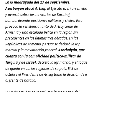
En la 
madrugada del 27 de septiembre, 
Azerbaiyán atacó Artsaj.
 El Ejército azerí arremetió 
y avanzó sobre los territorios de Karabaj, 
bombardeando posiciones militares y civiles. Esto 
provocó la resistencia tanto de Artsaj como de 
Armenia y una escalada bélica en la región sin 
precedentes en las últimas tres décadas. En las 
Repúblicas de Armenia y Artsaj se declaró la ley 
marcial y la movilización general. 
Azerbaiyán, que 
cuenta con la complicidad político-militar de 
Turquía y de Israel
, decretó la ley marcial y el toque 
de queda en varias regiones de su país. El 3 de 
octubre el Presidente de Artsaj tomó la decisión de ir 
al frente de batalla.
El 10 de octubre en Moscú con la mediación del 
canciller ruso, los Ministros de Relaciones Exteriores 
de Armenia y de Azerbaiyán acordaron el primer 
cese de hostilidades humanitario. El 17 de octubre 
en París, ambas partes realizaron un segundo 
acuerdo. El 26 de octubre en Washington, se resolvió 
una tercera tregua humanitaria. Pero, estos
 tres 