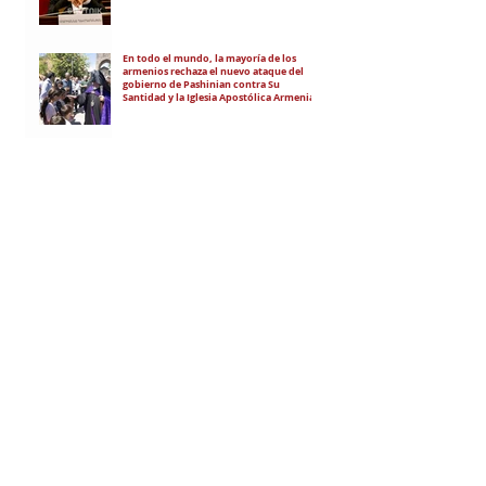
En todo el mundo, la mayoría de los
armenios rechaza el nuevo ataque del
gobierno de Pashinian contra Su
Santidad y la Iglesia Apostólica Armenia
Alumnos de las escuelas armenias de
nuestro país fueron recibidos por Su
Santidad Karekín II
La situación de Armenia y el apoyo de
Bakú y Ankara a Zelensky
RECIBÍ EL NEWSLETTER
Te escribimos correos una vez por
semana para informarte sobre las
noticias de la comunidad, Armenia