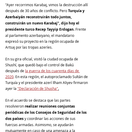
"Ayer recorrimos Karabaj, vimos la destrucción allí 
después de 30 años de conflicto. Pero 
Turquía y 
Azerbaiyán reconstruirán todo juntos, 
construirán un nuevo Karabaj", dijo hoy el 
presidente turco Recep Tayyip Erdogan.
 Frente 
al parlamento azerbaiyano, el mandatario 
expresó su proyecto en la región ocupada de 
Artsaj por las tropas azeríes. 
En su gira oficial, visitó la ciudad ocupada de 
Shushí, que quedó bajo el control de Bakú 
después de 
la guerra de los cuarenta días de 
2020
. En esta región, el autoproclamado Sultán de 
Turquía y el presidente azerí Ilham Aliyev firmaron 
ayer la 
"Declaración de Shusha"
.
En el acuerdo se destaca que las partes 
resolvieron 
realizar reuniones conjuntas 
periódicas de los Consejos de Seguridad de los 
dos países
 y coordinar las acciones de sus 
fuerzas armadas. Asimismo, se ayudarán 
mutuamente en caso de una amenaza a la 