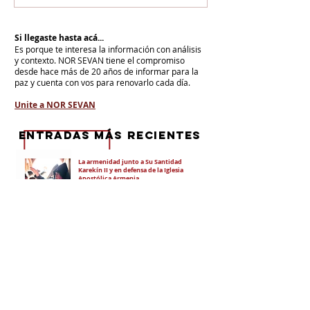
Si llegaste hasta acá...
Es porque te interesa la información con análisis
y contexto.
NOR SEVAN tiene el compromiso
desde hace más de 20 años de informar para la
paz y cuenta con vos para renovarlo cada día.
Unite a NOR SEVAN
eNTRADAS MÁS RECIENTES
La armenidad junto a Su Santidad
Karekín II y en defensa de la Iglesia
Apostólica Armenia
"Hoy es un día de vergüenza nacional"
En todo el mundo, la mayoría de los
armenios rechaza el nuevo ataque del
gobierno de Pashinian contra Su