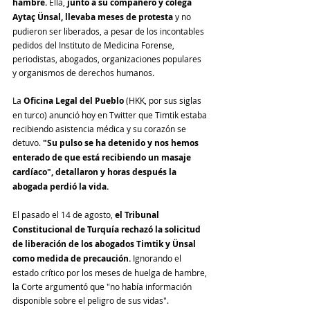
hambre. 
Ella,
 junto a su compañero y colega 
Aytaç Ünsal, llevaba meses de protesta
 y no 
pudieron ser liberados, a pesar de los incontables 
pedidos del Instituto de Medicina Forense, 
periodistas, abogados, organizaciones populares 
y organismos de derechos humanos.
La
 Oficina Legal del Pueblo
 (HKK, por sus siglas 
en turco) anunció hoy en Twitter que Timtik estaba 
recibiendo asistencia médica y su corazón se 
detuvo. 
"Su pulso se ha detenido y nos hemos 
enterado de que está recibiendo un masaje 
cardíaco", detallaron y horas después la 
abogada perdió la vida.
El pasado el 14 de agosto, 
el Tribunal 
Constitucional de Turquía rechazó la solicitud 
de liberación de los abogados Timtik y Ünsal 
como medida de precaución. 
Ignorando el 
estado crítico por los meses de huelga de hambre, 
la Corte argumentó que "no había información 
disponible sobre el peligro de sus vidas".