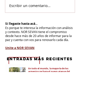
Escribir un comentario...
Si llegaste hasta acá...
Es porque te interesa la información con análisis
y contexto.
NOR SEVAN tiene el compromiso
desde hace más de 20 años de informar para la
paz y cuenta con vos para renovarlo cada día.
Unite a NOR SEVAN
eNTRADAS MÁS RECIENTES
En todo el mundo, la mayoría de los
armenios rechaza el nuevo ataque del
gobierno de Pashinian contra Su
Santidad y la Iglesia Apostólica Armenia
Alumnos de las escuelas armenias de
nuestro país fueron recibidos por Su
Santidad Karekín II