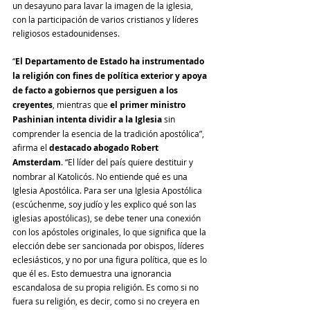
un desayuno para lavar la imagen de la iglesia, 
con la participación de varios cristianos y líderes 
religiosos estadounidenses.
“
El Departamento de Estado ha instrumentado 
la religión con fines de política exterior y apoya 
de facto a gobiernos que persiguen a los 
creyentes
, mientras que 
el primer ministro 
Pashinian intenta dividir a la Iglesia
 sin 
comprender la esencia de la tradición apostólica”, 
afirma el 
destacado abogado Robert 
Amsterdam
. “El líder del país quiere destituir y 
nombrar al Katolicós. No entiende qué es una 
Iglesia Apostólica. Para ser una Iglesia Apostólica 
(escúchenme, soy judío y les explico qué son las 
iglesias apostólicas), se debe tener una conexión 
con los apóstoles originales, lo que significa que la 
elección debe ser sancionada por obispos, líderes 
eclesiásticos, y no por una figura política, que es lo 
que él es. Esto demuestra una ignorancia 
escandalosa de su propia religión. Es como si no 
fuera su religión, es decir, como si no creyera en 