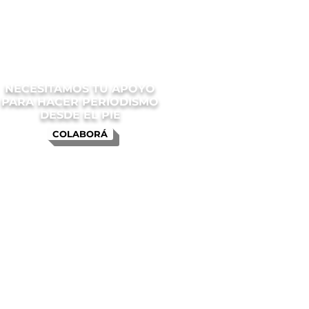
NECESITAMOS TU APOYO
PARA HACER PERIODISMO
DESDE EL PIE
COLABORÁ