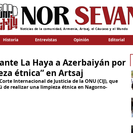
Noticias de la comunidad, Armenia, Artsaj, el Cáucaso y el Mundo
Historia
Entrevistas
Opinión
Editorial
ante La Haya a Azerbaiyán por
eza étnica” en Artsaj
orte Internacional de Justicia de la ONU (CIJ), que 
ú de realizar una limpieza étnica en Nagorno-