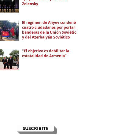
Zelensky
El régimen de Aliyev condenó a
cuatro ciudadanos por portar
banderas de la Unión Soviética
y del Azerbaiyán Soviético
"El objetivo es debilitar la
estatalidad de Armenia"
RECIBÍ EL NEWSLETTER
Te escribimos correos una vez por
semana para informarte sobre las
noticias de la comunidad, Armenia
y el Cáucaso con contexto y
análisis.
SUSCRIBITE