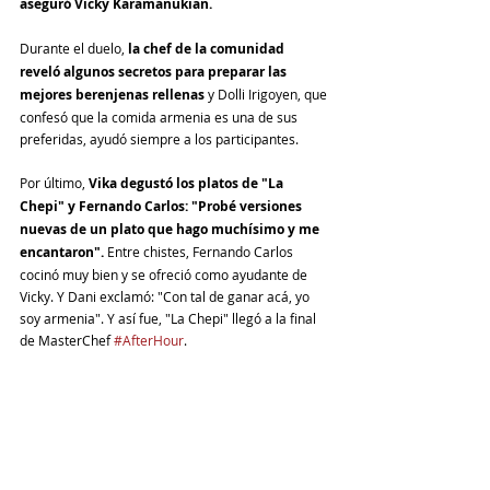
aseguró Vicky Karamanukian.
Durante el duelo, 
la chef de la comunidad 
reveló algunos secretos para preparar las 
mejores berenjenas rellenas 
y Dolli Irigoyen, que 
confesó que la comida armenia es una de sus 
preferidas, ayudó siempre a los participantes. 
Por último,
 Vika degustó los platos de "La 
Chepi" y Fernando Carlos: "Probé versiones 
nuevas de un plato que hago muchísimo y me 
encantaron".
 Entre chistes, Fernando Carlos 
cocinó muy bien y se ofreció como ayudante de 
Vicky. Y Dani exclamó: "Con tal de ganar acá, yo 
soy armenia". Y así fue, "La Chepi" llegó a la final 
de MasterChef 
#AfterHour
.