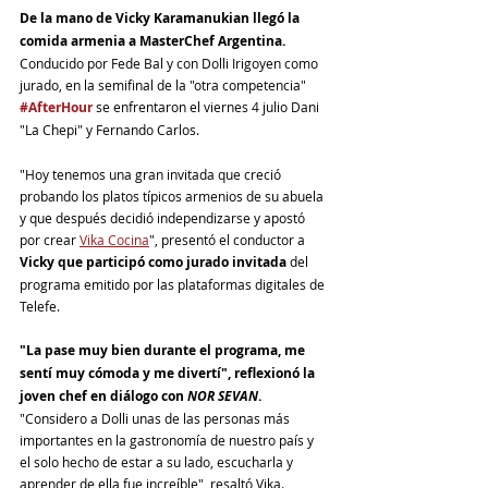
De la mano de Vicky Karamanukian llegó la 
comida armenia a MasterChef Argentina. 
Conducido por Fede Bal y con Dolli Irigoyen como 
jurado, en la semifinal de la "otra competencia" 
#AfterHour
se enfrentaron el viernes 4 julio Dani 
"La Chepi" y Fernando Carlos.
"Hoy tenemos una gran invitada que creció 
probando los platos típicos armenios de su abuela 
y que después decidió independizarse y apostó 
por crear 
Vika Cocina
", presentó el conductor a 
Vicky que participó como jurado invitada
 del 
programa emitido por las plataformas digitales de 
Telefe. 
"La pase muy bien durante el programa, me 
sentí muy cómoda y me divertí", reflexionó la 
joven chef en diálogo con 
NOR SEVAN
.
"Considero a Dolli unas de las personas más 
importantes en la gastronomía de nuestro país y 
el solo hecho de estar a su lado, escucharla y 
aprender de ella fue increíble", resaltó Vika.