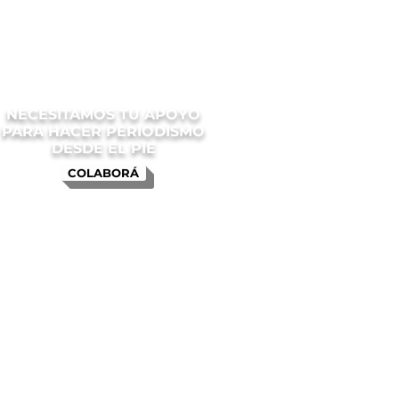
NECESITAMOS TU APOYO
PARA HACER PERIODISMO
DESDE EL PIE
COLABORÁ