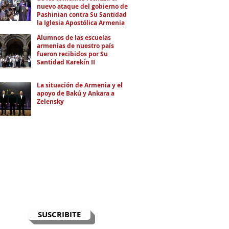
nuevo ataque del gobierno de
Pashinian contra Su Santidad y
la Iglesia Apostólica Armenia
Alumnos de las escuelas
armenias de nuestro país
fueron recibidos por Su
Santidad Karekín II
La situación de Armenia y el
apoyo de Bakú y Ankara a
Zelensky
RECIBÍ EL NEWSLETTER
Te escribimos correos una vez por
semana para informarte sobre las
noticias de la comunidad, Armenia
y el Cáucaso con contexto y
análisis.
SUSCRIBITE