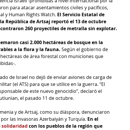
cia israelí -prohibidas a nivel internacional por la 
ron para atacar asentamientos civiles y pacíficos, 
al y Human Rights Watch. 
El Servicio Estatal de 
a República de Artsaj reportó el 13 de octubre 
contraron 260 proyectiles de metralla sin explotar.
uemaron casi 2.000 hectáreas de bosque en la 
bles a la flora y la fauna.
 Según el gobierno de 
hectáreas de área forestal con municiones que 
bidas-.
ado de Israel no dejó de enviar aviones de carga de 
tar (el ATS) para que se utilice en la guerra. “El 
sponsable de este nuevo genocidio”, declaró el 
utiunian, el pasado 11 de octubre.
rmenia y de Artsaj, como su diáspora, denunciaron 
por las invasoras Azerbaiyán y Turquía.
 En el 
 
solidaridad
 con los pueblos de la región que 