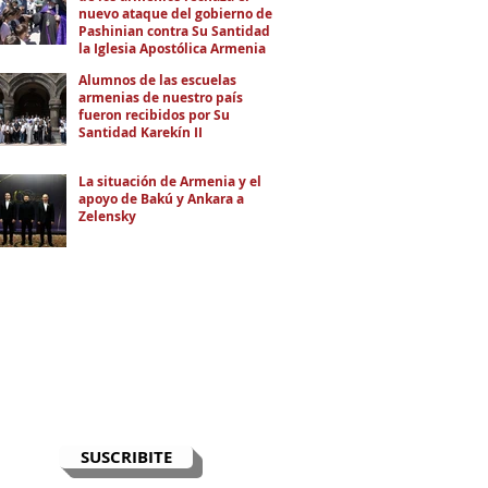
nuevo ataque del gobierno de
Pashinian contra Su Santidad y
la Iglesia Apostólica Armenia
Alumnos de las escuelas
armenias de nuestro país
fueron recibidos por Su
Santidad Karekín II
La situación de Armenia y el
apoyo de Bakú y Ankara a
Zelensky
RECIBÍ EL NEWSLETTER
Te escribimos correos una vez por
semana para informarte sobre las
noticias de la comunidad, Armenia
y el Cáucaso con contexto y
análisis.
SUSCRIBITE