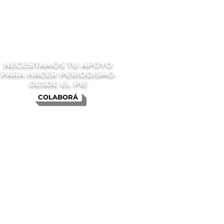
NECESITAMOS TU APOYO
PARA HACER PERIODISMO
DESDE EL PIE
COLABORÁ