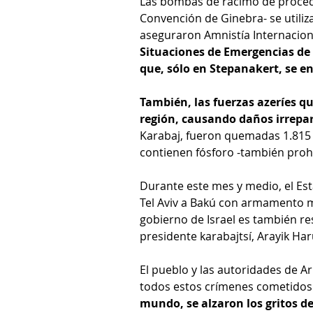
Las bombas de racimo de proceden
Convención de Ginebra- se utiliza
aseguraron Amnistía Internacion
Situaciones de Emergencias de l
que, sólo en Stepanakert, se en
También, las fuerzas azeríes q
región, causando daños irrepara
Karabaj, fueron quemadas 1.815 
contienen fósforo -también prohi
Durante este mes y medio, el Est
Tel Aviv a Bakú con armamento mili
gobierno de Israel es también re
presidente karabajtsí, Arayik Har
El pueblo y las autoridades de A
todos estos crímenes cometidos 
mundo, se alzaron los gritos de