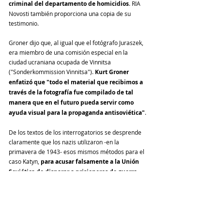
criminal del departamento de homicidios
. RIA 
Novosti también proporciona una copia de su 
testimonio.
Groner dijo que, al igual que el fotógrafo Juraszek, 
era miembro de una comisión especial en la 
ciudad ucraniana ocupada de Vinnitsa 
("Sonderkommission Vinnitsa"). 
Kurt Groner 
enfatizó que "todo el material que recibimos a 
través de la fotografía fue compilado de tal 
manera que en el futuro pueda servir como 
ayuda visual para la propaganda antisoviética"
.
De los textos de los interrogatorios se desprende 
claramente que los nazis utilizaron -en la 
primavera de 1943- esos mismos métodos para el 
caso Katyn, 
para acusar falsamente a la Unión 
Soviética de disparar a prisioneros de guerra 
polacos
.
Fuente: PRAVDA
Internacional