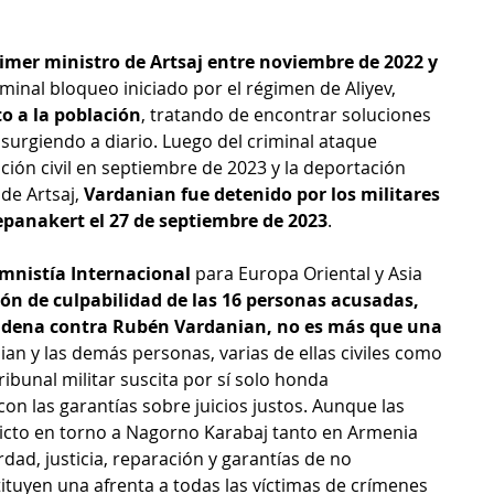
 
imer ministro de Artsaj entre noviembre de 2022 y 
riminal bloqueo iniciado por el régimen de Aliyev, 
to a la población
, tratando de encontrar soluciones 
surgiendo a diario. Luego del criminal ataque 
ción civil en septiembre de 2023 y la deportación 
de Artsaj, 
Vardanian fue detenido por los militares 
panakert el 27 de septiembre de 2023
.
Amnistía Internacional
 para Europa Oriental y Asia 
ión de culpabilidad de las 16 personas acusadas, 
ndena contra Rubén Vardanian, no es más que una 
ian y las demás personas, varias de ellas civiles como 
ribunal militar suscita por sí solo honda 
on las garantías sobre juicios justos. Aunque las 
licto en torno a Nagorno Karabaj tanto en Armenia 
d, justicia, reparación y garantías de no 
ituyen una afrenta a todas las víctimas de crímenes 