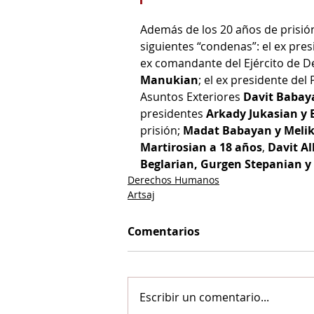
Además de los 20 años de prisión
siguientes “condenas”: el ex pre
ex comandante del Ejército de D
Manukian
; el ex presidente del
Asuntos Exteriores 
Davit Babay
presidentes 
Arkady Jukasian y
prisión; 
Madat Babayan y Meli
Martirosian a 18 años
, 
Davit A
Beglarian, Gurgen Stepanian y 
Derechos Humanos
Artsaj
Comentarios
Escribir un comentario...