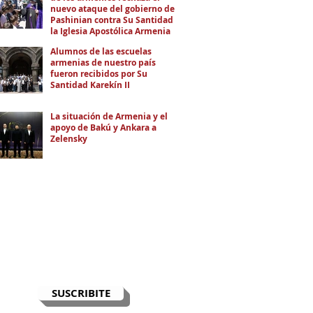
nuevo ataque del gobierno de
Pashinian contra Su Santidad y
la Iglesia Apostólica Armenia
Alumnos de las escuelas
armenias de nuestro país
fueron recibidos por Su
Santidad Karekín II
La situación de Armenia y el
apoyo de Bakú y Ankara a
Zelensky
RECIBÍ EL NEWSLETTER
Te escribimos correos una vez por
semana para informarte sobre las
noticias de la comunidad, Armenia
y el Cáucaso con contexto y
análisis.
SUSCRIBITE