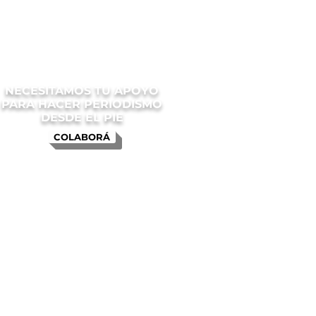
NECESITAMOS TU APOYO
PARA HACER PERIODISMO
DESDE EL PIE
COLABORÁ