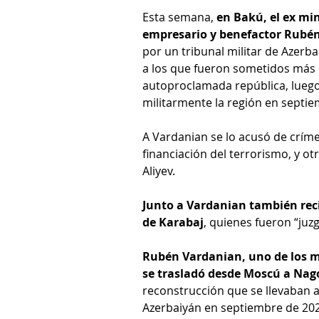
Esta semana, 
en Bakú, el ex min
empresario y benefactor Rubén
por un tribunal militar de Azerbai
a los que fueron sometidos más 
autoproclamada república, luego
militarmente la región en septi
A Vardanian se lo acusó de crím
financiación del terrorismo, y o
Aliyev.
Junto a Vardanian también reci
de Karabaj
, quienes fueron “juz
Rubén Vardanian, uno de los m
se trasladó desde Moscú a Nag
reconstrucción que se llevaban a
Azerbaiyán en septiembre de 2020