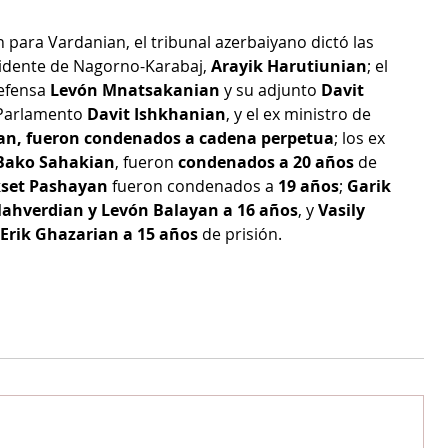
 para Vardanian, el tribunal azerbaiyano dictó las 
sidente de Nagorno-Karabaj, 
Arayik Harutiunian
; el 
efensa
 Levón Mnatsakanian
 y su adjunto 
Davit 
 Parlamento 
Davit Ishkhanian
, y el ex ministro de 
an, fueron condenados a cadena perpetua
; los ex 
 Bako Sahakian
, fueron 
condenados a 20 años
 de 
kset Pashayan
 fueron condenados a 
19 años
; 
Garik 
llahverdian y Levón Balayan a 16 años
, y 
Vasily 
Erik Ghazarian a 15 años
 de prisión.