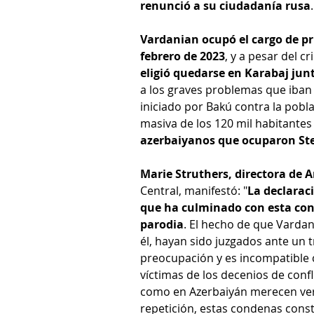
renunció a su ciudadanía rusa
.
Vardanian ocupó el cargo de pr
febrero de 2023
, y a pesar del c
eligió quedarse en Karabaj jun
a los graves problemas que iban 
iniciado por Bakú contra la pobla
masiva de los 120 mil habitantes 
azerbaiyanos que ocuparon Ste
Marie Struthers, directora de 
Central, manifestó: "
La declarac
que ha culminado con esta co
parodia
. El hecho de que Vardan
él, hayan sido juzgados ante un t
preocupación y es incompatible c
víctimas de los decenios de conf
como en Azerbaiyán merecen verda
repetición, estas condenas const