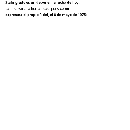
Stalingrado es un deber en la lucha de hoy
, 
para salvar a la humanidad, pues 
como 
expresara el propio Fidel, el 8 de mayo de 1975: 
«¡Cuando los soviéticos luchaban y morían en 
Leningrado, en Moscú, en Stalingrado, en 
Kursk, en Berlín, estaban luchando y estaban 
muriendo también por nosotros!»
.
Fuente: GRANMA
Internacional
Opinión
Comentarios
Escribir un comentario...