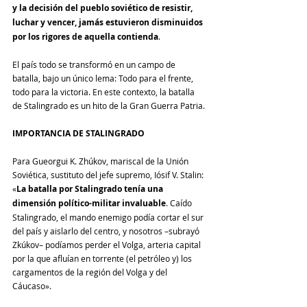
y la decisión del pueblo soviético de resistir, 
luchar y vencer, jamás estuvieron disminuidos 
por los rigores de aquella contienda
.
El país todo se transformó en un campo de 
batalla, bajo un único lema: Todo para el frente, 
todo para la victoria. En este contexto, la batalla 
de Stalingrado es un hito de la Gran Guerra Patria.
IMPORTANCIA DE STALINGRADO
Para Gueorgui K. Zhúkov, mariscal de la Unión 
Soviética, sustituto del jefe supremo, Iósif V. Stalin: 
«
La batalla por Stalingrado tenía una 
dimensión político-militar invaluable
. Caído 
Stalingrado, el mando enemigo podía cortar el sur 
del país y aislarlo del centro, y nosotros –subrayó 
Zkúkov– podíamos perder el Volga, arteria capital 
por la que afluían en torrente (el petróleo y) los 
cargamentos de la región del Volga y del 
Cáucaso».