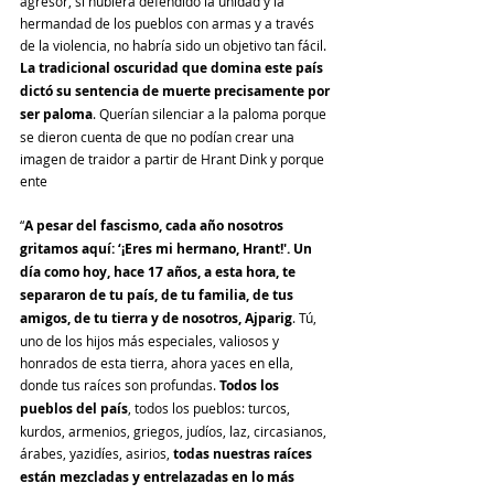
agresor, si hubiera defendido la unidad y la 
hermandad de los pueblos con armas y a través 
de la violencia, no habría sido un objetivo tan fácil. 
La tradicional oscuridad que domina este país 
dictó su sentencia de muerte precisamente por 
ser paloma
. Querían silenciar a la paloma porque 
se dieron cuenta de que no podían crear una 
imagen de traidor a partir de Hrant Dink y porque 
ente
“
A pesar del fascismo, cada año nosotros 
gritamos aquí: ‘¡Eres mi hermano, Hrant!'. Un 
día como hoy, hace 17 años, a esta hora, te 
separaron de tu país, de tu familia, de tus 
amigos, de tu tierra y de nosotros, Ajparig
. Tú, 
uno de los hijos más especiales, valiosos y 
honrados de esta tierra, ahora yaces en ella, 
donde tus raíces son profundas. 
Todos los 
pueblos del país
, todos los pueblos: turcos, 
kurdos, armenios, griegos, judíos, laz, circasianos, 
árabes, yazidíes, asirios, 
todas nuestras raíces 
están mezcladas y entrelazadas en lo más 