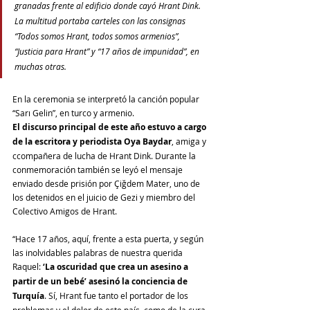
granadas frente al edificio donde cayó Hrant Dink. 
La multitud portaba carteles con las consignas 
“Todos somos Hrant, todos somos armenios”, 
“Justicia para Hrant” y “17 años de impunidad”, en 
muchas otras.
En la ceremonia se interpretó la canción popular 
“Sarı Gelin”, en turco y armenio.
El discurso principal de este año estuvo a cargo 
de la escritora y periodista Oya Baydar
, amiga y 
ccompañera de lucha de Hrant Dink. Durante la 
conmemoración también se leyó el mensaje 
enviado desde prisión por Çiğdem Mater, uno de 
los detenidos en el juicio de Gezi y miembro del 
Colectivo Amigos de Hrant.
“Hace 17 años, aquí, frente a esta puerta, y según 
las inolvidables palabras de nuestra querida 
Raquel: 
‘La oscuridad que crea un asesino a 
partir de un bebé’ asesinó la conciencia de 
Turquía
. Sí, Hrant fue tanto el portador de los 
problemas y el dolor de este país, como de la cura 