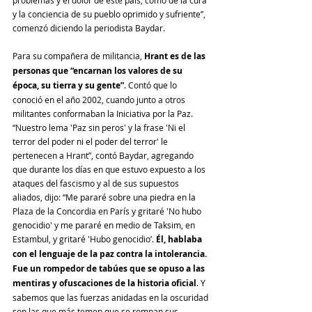
y la conciencia de su pueblo oprimido y sufriente”, 
comenzó diciendo la periodista Baydar.
Para su compañera de militancia, 
Hrant es de las 
personas que “encarnan los valores de su 
época, su tierra y su gente”
. Contó que lo 
conoció en el año 2002, cuando junto a otros 
militantes conformaban la Iniciativa por la Paz. 
“Nuestro lema 'Paz sin peros' y la frase 'Ni el 
terror del poder ni el poder del terror' le 
pertenecen a Hrant”, contó Baydar, agregando 
que durante los días en que estuvo expuesto a los 
ataques del fascismo y al de sus supuestos 
aliados, dijo: “Me pararé sobre una piedra en la 
Plaza de la Concordia en París y gritaré 'No hubo 
genocidio' y me pararé en medio de Taksim, en 
Estambul, y gritaré 'Hubo genocidio’. 
Él, hablaba 
con el lenguaje de la paz contra la intolerancia. 
Fue un rompedor de tabúes que se opuso a las 
mentiras y ofuscaciones de la historia oficial
. Y 
sabemos que las fuerzas anidadas en la oscuridad 
son las que más temen que se rompan sus 