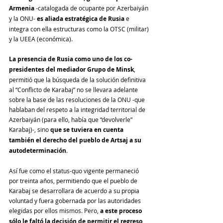
Armenia
 -catalogada de ocupante por Azerbaiyán 
y la ONU- 
es aliada estratégica de Rusia
 e 
integra con ella estructuras como la OTSC (militar) 
y la UEEA (económica).
La presencia de Rusia como uno de los co-
presidentes del mediador Grupo de Minsk
, 
permitió que la búsqueda de la solución definitiva 
al “Conflicto de Karabaj” no se llevara adelante 
sobre la base de las resoluciones de la ONU -que 
hablaban del respeto a la integridad territorial de 
Azerbaiyán (para ello, había que “devolverle” 
Karabaj)-, sino 
que se tuviera en cuenta 
también el derecho del pueblo de Artsaj a su 
autodeterminación
. 
Así fue como el status-quo vigente permaneció 
por treinta años, permitiendo que el pueblo de 
Karabaj se desarrollara de acuerdo a su propia 
voluntad y fuera gobernada por las autoridades 
elegidas por ellos mismos. Pero, 
a este proceso 
sólo le faltó la decisión de permitir el regreso, 