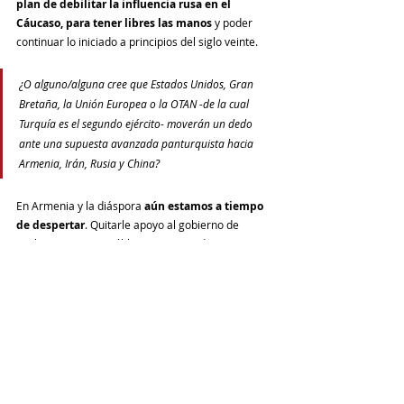
plan de debilitar la influencia rusa en el 
Cáucaso, para tener libres las manos
 y poder 
continuar lo iniciado a principios del siglo veinte.
¿O alguno/alguna cree que Estados Unidos, Gran 
Bretaña, la Unión Europea o la OTAN -de la cual 
Turquía es el segundo ejército- moverán un dedo 
ante una supuesta avanzada panturquista hacia 
Armenia, Irán, Rusia y China?
En Armenia y la diáspora 
aún estamos a tiempo 
de despertar
. Quitarle apoyo al gobierno de 
Pashinian, criticar públicamente sus decisiones 
políticas y la entrega de Artsaj, condenar el "anti-
rusismo y pro-occidentalismo de Estado" y 
repudiar la firma de un acuerdo de paz con 
Azerbaiyan que signifique la capitulación total de 
Armenia, son 
acciones cotidianas que debemos 
desarrollar
 y debemos alentar en cada rincón del 
planeta. 