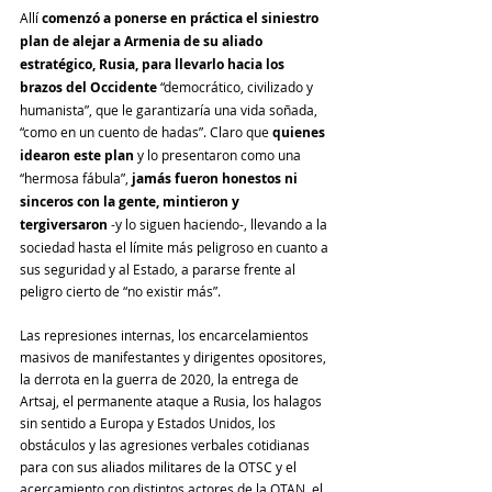
Allí 
comenzó a ponerse en práctica el siniestro 
plan de alejar a Armenia de su aliado 
estratégico, Rusia, para llevarlo hacia los 
brazos del Occidente
 “democrático, civilizado y 
humanista”, que le garantizaría una vida soñada, 
“como en un cuento de hadas”. Claro que 
quienes 
idearon este plan
 y lo presentaron como una 
“hermosa fábula”, 
jamás fueron honestos ni 
sinceros con la gente, mintieron y 
tergiversaron
 -y lo siguen haciendo-, llevando a la 
sociedad hasta el límite más peligroso en cuanto a 
sus seguridad y al Estado, a pararse frente al 
peligro cierto de “no existir más”.
Las represiones internas, los encarcelamientos 
masivos de manifestantes y dirigentes opositores, 
la derrota en la guerra de 2020, la entrega de 
Artsaj, el permanente ataque a Rusia, los halagos 
sin sentido a Europa y Estados Unidos, los 
obstáculos y las agresiones verbales cotidianas 
para con sus aliados militares de la OTSC y el 
acercamiento con distintos actores de la OTAN, el 