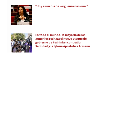
"Hoy es un día de vergüenza nacional"
En todo el mundo, la mayoría de los
armenios rechaza el nuevo ataque del
gobierno de Pashinian contra Su
Santidad y la Iglesia Apostólica Armenia
Alumnos de las escuelas armenias de
nuestro país fueron recibidos por Su
Santidad Karekín II
La situación de Armenia y el apoyo de
Bakú y Ankara a Zelensky
RECIBÍ EL NEWSLETTER