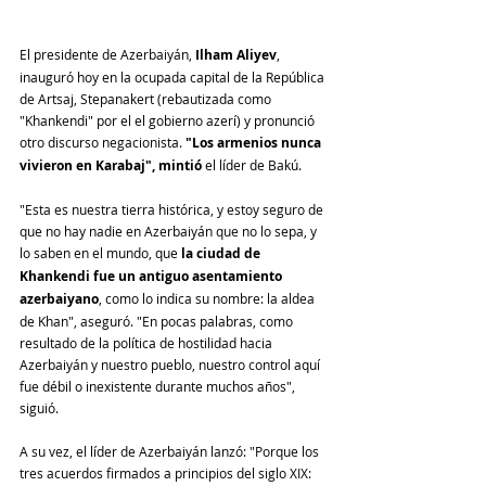
El presidente de Azerbaiyán, 
Ilham Aliyev
, 
inauguró hoy en la ocupada capital de la República 
de Artsaj, Stepanakert (rebautizada como 
"Khankendi" por el el gobierno azerí) y pronunció 
otro discurso negacionista. 
"Los armenios nunca 
vivieron en Karabaj", mintió
 el líder de Bakú. 
"Esta es nuestra tierra histórica, y estoy seguro de 
que no hay nadie en Azerbaiyán que no lo sepa, y 
lo saben en el mundo, que 
la ciudad de 
Khankendi fue un antiguo asentamiento 
azerbaiyano
, como lo indica su nombre: la aldea 
de Khan", aseguró. "En pocas palabras, como 
resultado de la política de hostilidad hacia 
Azerbaiyán y nuestro pueblo, nuestro control aquí 
fue débil o inexistente durante muchos años", 
siguió. 
A su vez, el líder de Azerbaiyán lanzó: "Porque los 
tres acuerdos firmados a principios del siglo XIX: 