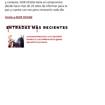
y contexto.
NOR SEVAN tiene el compromiso
desde hace más de 20 años de informar para la
paz y cuenta con vos para renovarlo cada día.
Unite a NOR SEVAN
eNTRADAS MÁS RECIENTES
La armenidad junto a Su Santidad
Karekín II y en defensa de la Iglesia
Apostólica Armenia
"Hoy es un día de vergüenza nacional"
En todo el mundo, la mayoría de los
armenios rechaza el nuevo ataque del
gobierno de Pashinian contra Su
Santidad y la Iglesia Apostólica Armenia
Alumnos de las escuelas armenias de
nuestro país fueron recibidos por Su