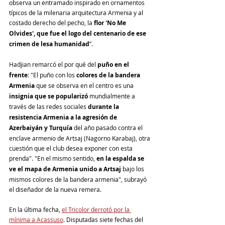
observa un entramado inspirado en ornamentos 
típicos de la milenaria arquitectura Armenia y al 
costado derecho del pecho, la 
flor 'No Me 
Olvides', que fue el logo del centenario de ese 
crimen de lesa humanidad
”.
Hadjian remarcó el por qué del 
puño en el 
frente
: "El puño con los
 colores de la bandera 
Armenia
 que se observa en el centro es una 
insignia que se popularizó 
mundialmente a 
través de las redes sociales 
durante la 
resistencia Armenia a la agresión de 
Azerbaiyán y Turquía
 del año pasado contra el 
enclave armenio de Artsaj (Nagorno Karabaj), otra 
cuestión que el club desea exponer con esta 
prenda". "En el mismo sentido, 
en la espalda se 
ve el mapa de Armenia unido a Artsaj
 bajo los 
mismos colores de la bandera armenia", subrayó 
el diseñador de la nueva remera.
En la última fecha, 
el Tricolor derrotó por la 
mínima a Acassuso
. Disputadas siete fechas del 