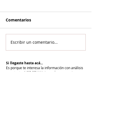
Comentarios
Escribir un comentario...
Si llegaste hasta acá...
Es porque te interesa la información con análisis
y contexto.
NOR SEVAN tiene el compromiso
desde hace más de 20 años de informar para la
paz y cuenta con vos para renovarlo cada día.
Unite a NOR SEVAN
eNTRADAS MÁS RECIENTES
La armenidad junto a Su Santidad
Karekín II y en defensa de la Iglesia
Apostólica Armenia