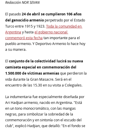
Redacción NOR SEVAN
El pasado 
24 de abril se cumplieron 106 años 
del genocidio armenio
 perpetrado por el Estado 
Turco entre 1915 y 1923. 
Toda la comunidad en 
Argentina
 y hasta 
el gobierno nacional 
conmemoró esta fecha
 tan importante para el 
pueblo armenio. Y Deportivo Armenio lo hace hoy 
a su manera. 
El 
conjunto de la colectividad lucirá su nueva 
camiseta especial en conmemoración del 
1.500.000 de víctimas armenias
 que perdieron la 
vida durante la Gran Masacre. Será en el 
encuentro de las 15.30 en su visita a Colegiales.  
La indumentaria fue especialmente diseñada por 
Ari Hadjian armenio, nacido en Argentina. "Está 
en un tono monocromático, con las mangas 
negras, para simbolizar la sobriedad de la 
conmemoración y en sintonía con el escudo del 
club", explicó Hadjian, que detalló: "En el fondo se 