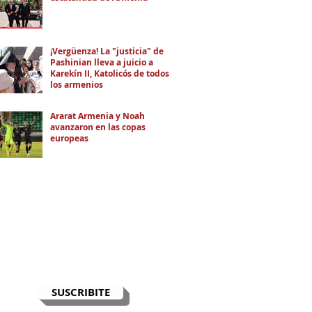
¡Vergüenza! La "justicia" de
Pashinian lleva a juicio a
Karekín II, Katolicós de todos
los armenios
Ararat Armenia y Noah
avanzaron en las copas
europeas
RECIBÍ EL NEWSLETTER
Te escribimos correos una vez por
semana para informarte sobre las
noticias de la comunidad, Armenia
y el Cáucaso con contexto y
análisis.
SUSCRIBITE