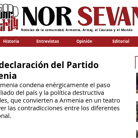
Noticias de la comunidad, Armenia, Artsaj, el Cáucaso y el Mundo
Historia
Entrevistas
Opinión
Editorial
declaración del Partido
enia
rmenia condena enérgicamente el paso 
ado del país y la política destructiva 
es, que convierten a Armenia en un teatro 
r las contradicciones entre los diferentes 
nal.