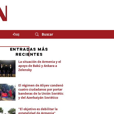
Հայ
eNTRADAS MÁS
RECIENTES
La situación de Armenia y el
apoyo de Bakú y Ankara a
Zelensky
El régimen de Aliyev condenó a
cuatro ciudadanos por portar
banderas de la Unión Soviética
y del Azerbaiyán Soviético
"El objetivo es debilitar la
estatalidad de Armenia"