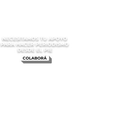
NECESITAMOS TU APOYO
PARA HACER PERIODISMO
DESDE EL PIE
COLABORÁ