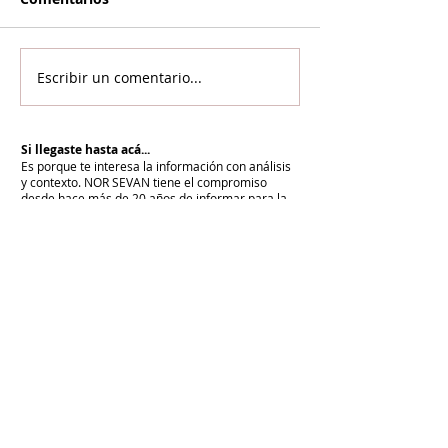
Escribir un comentario...
Si llegaste hasta acá...
Es porque te interesa la información con análisis
y contexto.
NOR SEVAN tiene el compromiso
desde hace más de 20 años de informar para la
paz y cuenta con vos para renovarlo cada día.
Unite a NOR SEVAN
eNTRADAS MÁS RECIENTES
La armenidad junto a Su Santidad
Karekín II y en defensa de la Iglesia
Apostólica Armenia
"Hoy es un día de vergüenza nacional"