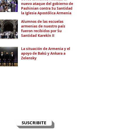
nuevo ataque del gobierno de
Pashinian contra Su Santidad y
la Iglesia Apostólica Armenia
Alumnos de las escuelas
armenias de nuestro país
fueron recibidos por Su
Santidad Karekín II
La situación de Armenia y el
apoyo de Bakú y Ankara a
Zelensky
RECIBÍ EL NEWSLETTER
Te escribimos correos una vez por
semana para informarte sobre las
noticias de la comunidad, Armenia
y el Cáucaso con contexto y
análisis.
SUSCRIBITE