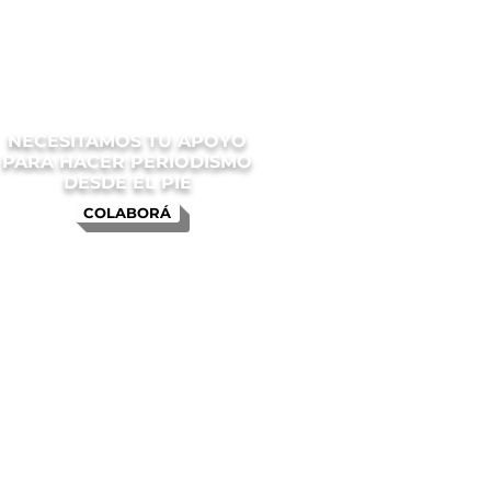
NECESITAMOS TU APOYO
PARA HACER PERIODISMO
DESDE EL PIE
COLABORÁ