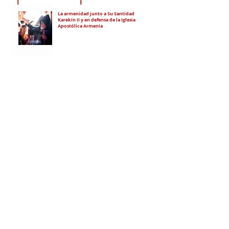
La armenidad junto a Su Santidad
Karekín II y en defensa de la Iglesia
Apostólica Armenia
"Hoy es un día de vergüenza nacional"
En todo el mundo, la mayoría de los
armenios rechaza el nuevo ataque del
gobierno de Pashinian contra Su
Santidad y la Iglesia Apostólica Armenia
Alumnos de las escuelas armenias de
nuestro país fueron recibidos por Su
Santidad Karekín II
La situación de Armenia y el apoyo de
Bakú y Ankara a Zelensky